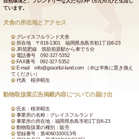
自然環境と、フレンドリーな人たちの中でのびのびと生活し
ています。
犬舎の所在地とアクセス
グレイスフルランド犬舎
所在地 〒819-1301
福岡県糸島市初1丁目6-23
JR筑肥線 筑前前原駅から車で５分
電話番号
092-327-5352
FAX番号
092-327-5352
E-mail info@graceful-land.com （＠は半角に置き換え
てください）
代表 桜井昭生
動物取扱業広告掲載内容についての届け出
氏名：
桜井昭生
事業所の名称：
グレイスフルランド
事業所の所在地：
福岡県糸島市初1丁目6-23
動物取扱業の種別：
販売
登録番号：
第4060100013号