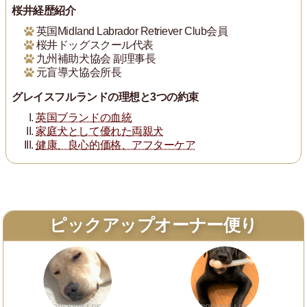
桜井経歴紹介
英国Midland Labrador Retriever Club会員
桜井ドッグスクール代表
九州補助犬協会 副理事長
元盲導犬協会所長
グレイスフルランドの理想と3つの約束
英国ブランドの血統
家庭犬として優れた両親犬
健康、良心的価格、アフターケア
ピックアップオーナー便り