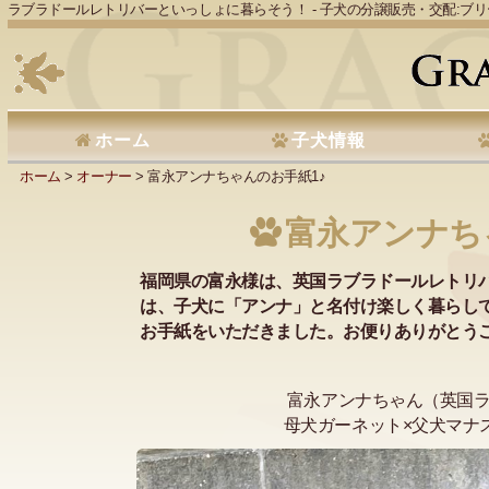
ラブラドールレトリバーといっしょに暮らそう！ - 子犬の分譲販売・交配:ブ
ホーム
子犬情報
ホーム
>
オーナー
> 富永アンナちゃんのお手紙1♪
富永アンナち
福岡県の富永様は、英国ラブラドールレトリ
は、子犬に「アンナ」と名付け楽しく暮らし
お手紙をいただきました。お便りありがとうご
富永アンナちゃん（英国
母犬ガーネット×父犬マナ