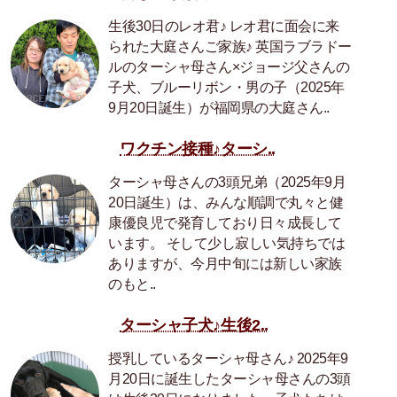
生後30日のレオ君♪ レオ君に面会に来
られた大庭さんご家族♪ 英国ラブラドー
ルのターシャ母さん×ジョージ父さんの
子犬、ブルーリボン・男の子（2025年
9月20日誕生）が福岡県の大庭さん..
ワクチン接種♪ターシ..
ターシャ母さんの3頭兄弟（2025年9月
20日誕生）は、みんな順調で丸々と健
康優良児で発育しており日々成長して
います。 そして少し寂しい気持ちでは
ありますが、今月中旬には新しい家族
のもと..
ターシャ子犬♪生後2..
授乳しているターシャ母さん♪ 2025年9
月20日に誕生したターシャ母さんの3頭