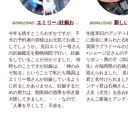
エミリー♪妊娠おめでとう
新しい家
2025年12月04日
2025年11月24日
今年も残すところわずかですが、子
生後30日のアンディ
犬の予約者の皆様はお元気でお過ご
に面会に来られた石
しでしょうか。 先日エミリー母さん
英国ラブラドールの
の妊娠鑑定を動物病院で行い、妊娠
×ジョージ父さんの
をしていることが分かりました。 何
リボン・男の子（202
時ものことですが妊娠は、「神のみ
生）が福岡県の石橋
ぞ知る」ということで私たち職員は
迎えられました。 
エミリー母さんが妊娠しているよう
君と名付けられまし
に祈るしかありません。妊娠するた
ンディ君は石橋さん
めの努力は、獣医師の指導を仰ぎ最
人生（犬生）を歩み
大限してきました。・・・なので、
さんご家族とアンディ
「人事を尽くして、天命を..