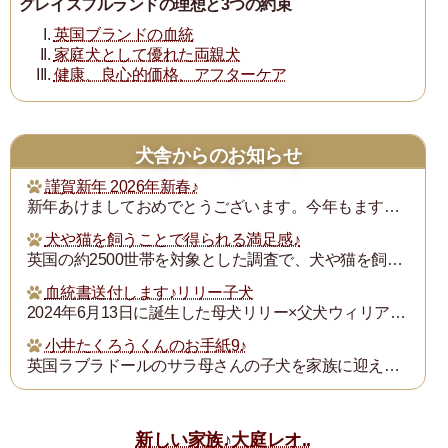
グレイスフルランドの理想と3つの約束
英国ブランドの血統
家庭犬として優れた両親犬
健康、良心的価格、アフターケア
犬舎からのお知らせ
謹賀新年 2026年新春♪
新年あけましておめでとうございます。今年もますます御健勝のこととお慶び申し上げます。また昨年は格別のご厚誼にあずかり、厚く御礼申し上げます。
犬や猫を飼うことで得られる満足感♪
英国の約2500世帯を対象とした調査で、犬や猫を飼うことで得られる満足度は、年収が7万ポンド（約1300万円）増えるのと同じとされたそうです。犬猫を飼っている人...
血統書送付します♪リリー子犬
2024年6月13日に誕生した母犬リリー×父犬ウィリアム子犬のの血統書を飼い主の皆様にお送りいたします。
小井たくろうくんのお手紙9♪
英国ラブラドールのサラ母さんの子犬を家族に迎えられた三重県の小井様は、子犬を「たくろう」と名付け楽しく暮らしておられます。このたび小井様からお写真とお手紙をいた...
新しい家族♪大庭レオ..