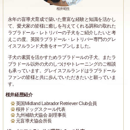
桜井昭生
永年の盲導犬育成で築いた豊富な経験と知識を活かし
て、愛犬家の皆様に癒しを与えてくれる調和の取れた
ラブラドール・レトリバーの子犬をご紹介したいと考
えこの度、英国ラブラドール・レトリバー専門のグレ
イスフルランド犬舎をオープンしました。
子犬の素質を活かすためラブラドールの子犬、またラ
ブラドール以外の犬のしつけやトレーニングのご相談
も承っています。グレイスフルランドはラブラドール
ファンの皆様と共に歩んでいただきたいと願っていま
す。
桜井経歴紹介
英国Midland Labrador Retriever Club会員
桜井ドッグスクール代表
九州補助犬協会 副理事長
元盲導犬協会所長