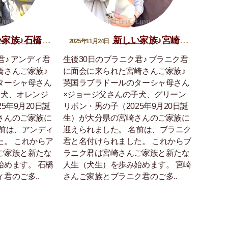
族♪石橋アンディ君
新しい家族♪宮崎ブラニク君
2025年11月24日
君♪ アンディ君
生後30日のブラニク君♪ ブラニク君
橋さんご家族♪
に面会に来られた宮崎さんご家族♪
ターシャ母さん
英国ラブラドールのターシャ母さん
子犬、オレンジ
×ジョージ父さんの子犬、グリーン
5年9月20日誕
リボン・男の子（2025年9月20日誕
さんのご家族に
生）が大分県の宮崎さんのご家族に
名前は、アンディ
迎えられました。 名前は、ブラニク
た。 これからア
君と名付けられました。 これからブ
ご家族と新たな
ラニク君は宮崎さんご家族と新たな
始めます。 石橋
人生（犬生）を歩み始めます。 宮崎
君のご多..
さんご家族とブラニク君のご多..