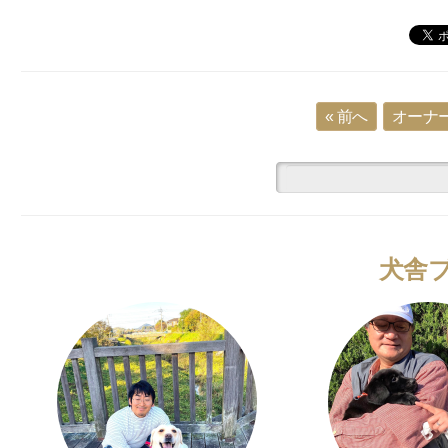
« 前へ
オーナー
犬舎