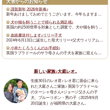
犬舎からのお知らせ
謹賀新年 2026年新春♪
新年あけましておめでとうございます。今年もますます御健勝のこととお慶び申し上げます。また昨年は格別のご厚誼にあずかり、厚く御礼申し上げます。
犬や猫を飼うことで得られる満足感♪
英国の約2500世帯を対象とした調査で、犬や猫を飼うことで得られる満足度は、年収が7万ポンド（約1300万円）増えるのと同じとされたそうです。犬猫を飼っている人...
血統書送付します♪リリー子犬
2024年6月13日に誕生した母犬リリー×父犬ウィリアム子犬のの血統書を飼い主の皆様にお送りいたします。
小井たくろうくんのお手紙9♪
英国ラブラドールのサラ母さんの子犬を家族に迎えられた三重県の小井様は、子犬を「たくろう」と名付け楽しく暮らしておられます。このたび小井様からお写真とお手紙をいた...
新しい家族♪大庭レオ..
生後30日のレオ君♪ レオ君に面会に来ら
れた大庭さんご家族♪ 英国ラブラドール
のターシャ母さん×ジョージ父さんの子
犬、ブルーリボン・男の子（2025年9月
20日誕生）が福岡県の大庭さん..