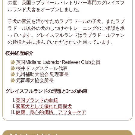
の度、英国ラブラドール・レトリバー専門のグレイスフ
ルランド犬舎をオープンしました。
子犬の素質を活かすためラブラドールの子犬、またラブ
ラドール以外の犬のしつけやトレーニングのご相談も承
っています。グレイスフルランドはラブラドールファン
の皆様と共に歩んでいただきたいと願っています。
桜井経歴紹介
英国Midland Labrador Retriever Club会員
桜井ドッグスクール代表
九州補助犬協会 副理事長
元盲導犬協会所長
グレイスフルランドの理想と3つの約束
英国ブランドの血統
家庭犬として優れた両親犬
健康、良心的価格、アフターケア