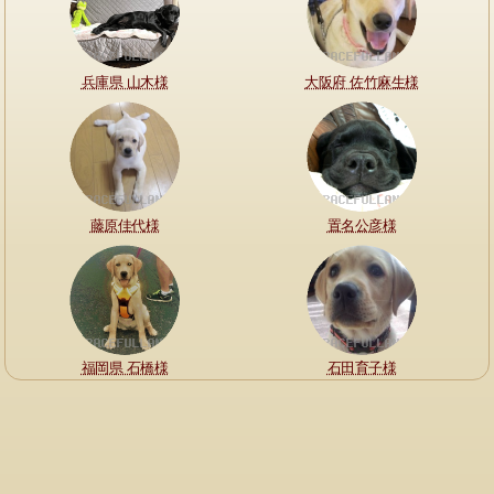
兵庫県 山木様
大阪府 佐竹麻生様
藤原佳代様
置名公彦様
福岡県 石橋様
石田育子様