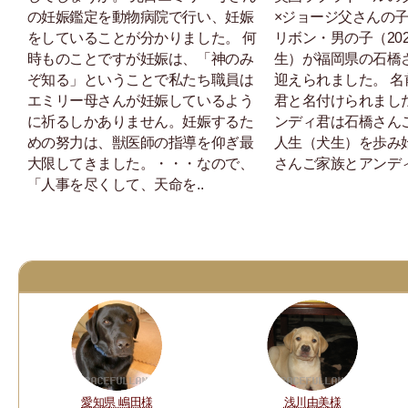
の妊娠鑑定を動物病院で行い、妊娠
×ジョージ父さんの
をしていることが分かりました。 何
リボン・男の子（202
時ものことですが妊娠は、「神のみ
生）が福岡県の石橋
ぞ知る」ということで私たち職員は
迎えられました。 
エミリー母さんが妊娠しているよう
君と名付けられまし
に祈るしかありません。妊娠するた
ンディ君は石橋さん
めの努力は、獣医師の指導を仰ぎ最
人生（犬生）を歩み
大限してきました。・・・なので、
さんご家族とアンディ
「人事を尽くして、天命を..
愛知県 嶋田様
浅川由美様