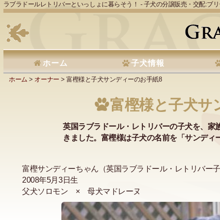
ラブラドールレトリバーといっしょに暮らそう！ - 子犬の分譲販売・交配:ブ
ホーム
子犬情報
ホーム
>
オーナー
> 富樫様と子犬サンディーのお手紙8
富樫様と子犬サ
英国ラブラドール・レトリバーの子犬を、家
きました。富樫様は子犬の名前を「サンディ
富樫サンディーちゃん（英国ラブラドール・レトリバー子
2008年5月3日生
父犬ソロモン × 母犬マドレーヌ