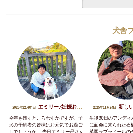
犬舎
エミリー♪妊娠おめでとう
新しい家
2025年12月04日
2025年11月24日
今年も残すところわずかですが、子
生後30日のアンディ
犬の予約者の皆様はお元気でお過ご
に面会に来られた石
しでしょうか。 先日エミリー母さん
英国ラブラドールの