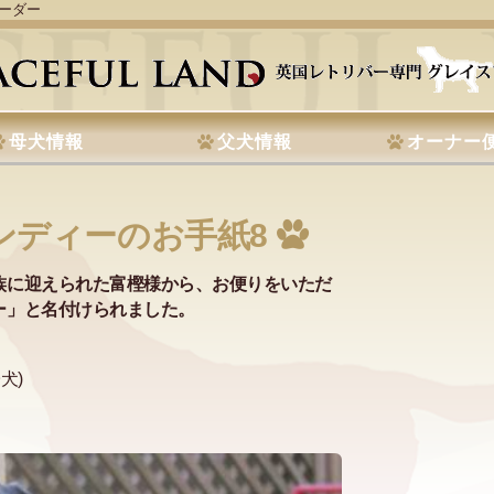
リーダー
母犬情報
父犬情報
オーナー
ンディーのお手紙8
族に迎えられた富樫様から、お便りをいただ
ー」と名付けられました。
犬)