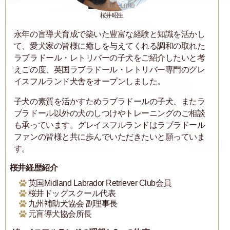
桜井昭生
永年の盲導犬育成で築いた豊富な経験と知識を活かし
て、愛犬家の皆様に癒しを与えてくれる調和の取れた
ラブラドール・レトリバーの子犬をご紹介したいと考
えこの度、英国ラブラドール・レトリバー専門のグレ
イスフルランド犬舎をオープンしました。
子犬の素質を活かすためラブラドールの子犬、またラ
ブラドール以外の犬のしつけやトレーニングのご相談
も承っています。グレイスフルランドはラブラドール
ファンの皆様と共に歩んでいただきたいと願っていま
す。
桜井経歴紹介
英国Midland Labrador Retriever Club会員
桜井ドッグスクール代表
九州補助犬協会 副理事長
元盲導犬協会所長