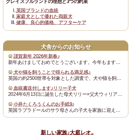
グレイスフルランドの理想と3つの約束
英国ブランドの血統
家庭犬として優れた両親犬
健康、良心的価格、アフターケア
犬舎からのお知らせ
謹賀新年 2026年新春♪
新年あけましておめでとうございます。今年もますます御健勝のこととお慶び申し上げます。また昨年は格別のご厚誼にあずかり、厚く御礼申し上げます。
犬や猫を飼うことで得られる満足感♪
英国の約2500世帯を対象とした調査で、犬や猫を飼うことで得られる満足度は、年収が7万ポンド（約1300万円）増えるのと同じとされたそうです。犬猫を飼っている人...
血統書送付します♪リリー子犬
2024年6月13日に誕生した母犬リリー×父犬ウィリアム子犬のの血統書を飼い主の皆様にお送りいたします。
小井たくろうくんのお手紙9♪
英国ラブラドールのサラ母さんの子犬を家族に迎えられた三重県の小井様は、子犬を「たくろう」と名付け楽しく暮らしておられます。このたび小井様からお写真とお手紙をいた...
新しい家族♪大庭レオ..