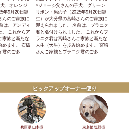
子犬、オレンジ
×ジョージ父さんの子犬、グリーン
5年9月20日誕
リボン・男の子（2025年9月20日誕
さんのご家族に
生）が大分県の宮崎さんのご家族に
名前は、アンディ
迎えられました。 名前は、ブラニク
た。 これからア
君と名付けられました。 これからブ
ご家族と新たな
ラニク君は宮崎さんご家族と新たな
始めます。 石橋
人生（犬生）を歩み始めます。 宮崎
君のご多..
さんご家族とブラニク君のご多..
ピックアップオーナー便り
兵庫県 山木様
東京都 塩野様