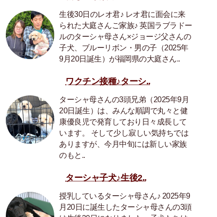
生後30日のレオ君♪ レオ君に面会に来
られた大庭さんご家族♪ 英国ラブラドー
ルのターシャ母さん×ジョージ父さんの
子犬、ブルーリボン・男の子（2025年
9月20日誕生）が福岡県の大庭さん..
ワクチン接種♪ターシ..
ターシャ母さんの3頭兄弟（2025年9月
20日誕生）は、みんな順調で丸々と健
康優良児で発育しており日々成長して
います。 そして少し寂しい気持ちでは
ありますが、今月中旬には新しい家族
のもと..
ターシャ子犬♪生後2..
授乳しているターシャ母さん♪ 2025年9
月20日に誕生したターシャ母さんの3頭