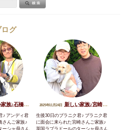
ブログ
族♪石橋アンディ君
新しい家族♪宮崎ブラニク君
2025年11月24日
君♪ アンディ君
生後30日のブラニク君♪ ブラニク君
橋さんご家族♪
に面会に来られた宮崎さんご家族♪
ターシャ母さん
英国ラブラドールのターシャ母さん