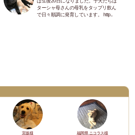
は生後20日になりました。子犬たちは
ターシャ母さんの母乳をタップリ飲ん
で日々順調に発育しています。 http..
宮坂様
福岡県 ニコラス様