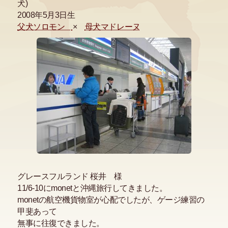
犬)
2008年5月3日生
父犬ソロモン
×
母犬マドレーヌ
グレースフルランド 桜井 様
11/6-10にmonetと沖縄旅行してきました。
monetの航空機貨物室が心配でしたが、ゲージ練習の
甲斐あって
無事に往復できました。