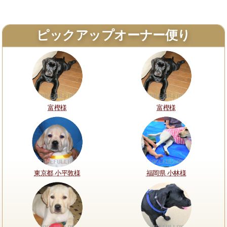
ピックアップオーナー便り
富樫様
富樫様
東京都 小平敦様
福岡県 小林様