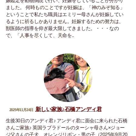
娠鑑定を動物病院で行い、妊娠をしていることが分かり
ました。 何時ものことですが妊娠は、「神のみぞ知る」
ということで私たち職員はエミリー母さんが妊娠してい
るように祈るしかありません。妊娠するための努力は、
獣医師の指導を仰ぎ最大限してきました。・・・なの
で、「人事を尽くして、天命を..
新しい家族♪石橋アンディ君
2025年11月24日
生後30日のアンディ君♪ アンディ君に面会に来られた石橋
さんご家族♪ 英国ラブラドールのターシャ母さん×ジョー
ジ父さんの子犬、オレンジリボン・男の子（2025年9月20