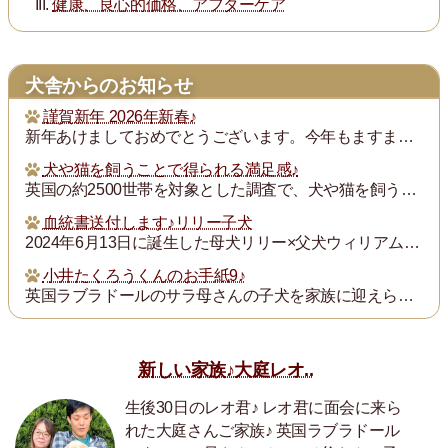
健康、良心的価格、アフターケア
犬舎からのお知らせ
謹賀新年 2026年新春♪
新年あけましておめでとうございます。今年もますます御健勝のこととお慶び申し上げます。また昨年は格別のご厚誼にあずかり、厚く御礼申し上げます。
犬や猫を飼うことで得られる満足感♪
英国の約2500世帯を対象とした調査で、犬や猫を飼うことで得られる満足度は、年収が7万ポンド（約1300万円）増えるのと同じとされたそうです。犬猫を飼っている人...
血統書送付します♪リリー子犬
2024年6月13日に誕生した母犬リリー×父犬ウィリアム子犬のの血統書を飼い主の皆様にお送りいたします。
小井たくろうくんのお手紙9♪
英国ラブラドールのサラ母さんの子犬を家族に迎えられた三重県の小井様は、子犬を「たくろう」と名付け楽しく暮らしておられます。このたび小井様からお写真とお手紙をいた...
新しい家族♪大庭レオ..
生後30日のレオ君♪ レオ君に面会に来ら
れた大庭さんご家族♪ 英国ラブラドール