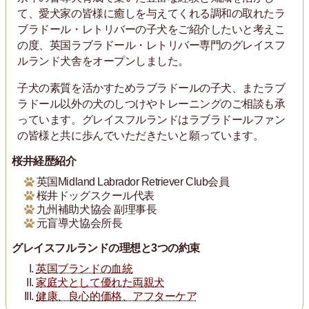
て、愛犬家の皆様に癒しを与えてくれる調和の取れたラ
ブラドール・レトリバーの子犬をご紹介したいと考えこ
の度、英国ラブラドール・レトリバー専門のグレイスフ
ルランド犬舎をオープンしました。
子犬の素質を活かすためラブラドールの子犬、またラブ
ラドール以外の犬のしつけやトレーニングのご相談も承
っています。グレイスフルランドはラブラドールファン
の皆様と共に歩んでいただきたいと願っています。
桜井経歴紹介
英国Midland Labrador Retriever Club会員
桜井ドッグスクール代表
九州補助犬協会 副理事長
元盲導犬協会所長
グレイスフルランドの理想と3つの約束
英国ブランドの血統
家庭犬として優れた両親犬
健康、良心的価格、アフターケア