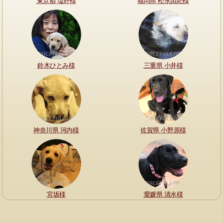
東京都 塩野様
福岡県 松永由紀様
鈴木ひとみ様
三重県 小井様
神奈川県 河内様
佐賀県 小野原様
宮坂様
愛媛県 清水様