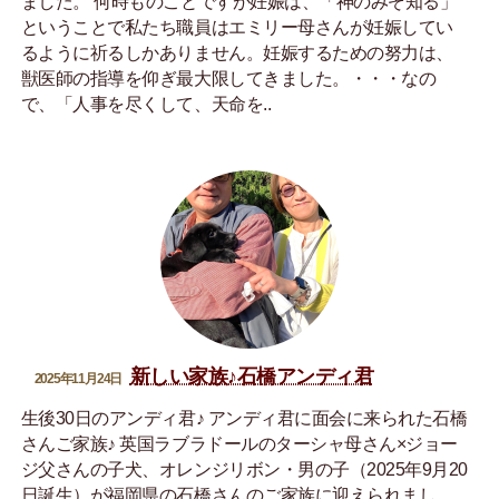
ました。 何時ものことですが妊娠は、「神のみぞ知る」
ということで私たち職員はエミリー母さんが妊娠してい
るように祈るしかありません。妊娠するための努力は、
獣医師の指導を仰ぎ最大限してきました。・・・なの
で、「人事を尽くして、天命を..
新しい家族♪石橋アンディ君
2025年11月24日
生後30日のアンディ君♪ アンディ君に面会に来られた石橋
さんご家族♪ 英国ラブラドールのターシャ母さん×ジョー
ジ父さんの子犬、オレンジリボン・男の子（2025年9月20
日誕生）が福岡県の石橋さんのご家族に迎えられまし