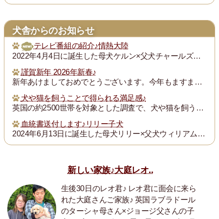
犬舎からのお知らせ
テレビ番組の紹介♪情熱大陸
2022年4月4日に誕生した母犬ケルン×父犬チャールズの子犬チャンプ君の飼い主の次田さんが「情熱大陸」という番組で紹介されます。グレイスフルランドの子犬の飼い主...
謹賀新年 2026年新春♪
新年あけましておめでとうございます。今年もますます御健勝のこととお慶び申し上げます。また昨年は格別のご厚誼にあずかり、厚く御礼申し上げます。
犬や猫を飼うことで得られる満足感♪
英国の約2500世帯を対象とした調査で、犬や猫を飼うことで得られる満足度は、年収が7万ポンド（約1300万円）増えるのと同じとされたそうです。犬猫を飼っている人...
血統書送付します♪リリー子犬
2024年6月13日に誕生した母犬リリー×父犬ウィリアム子犬のの血統書を飼い主の皆様にお送りいたします。
新しい家族♪大庭レオ..
生後30日のレオ君♪ レオ君に面会に来ら
れた大庭さんご家族♪ 英国ラブラドール
のターシャ母さん×ジョージ父さんの子