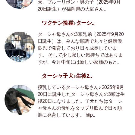
犬、ブルーリボン・男の子（2025年9月
20日誕生）が福岡県の大庭さん..
ワクチン接種♪ターシ..
ターシャ母さんの3頭兄弟（2025年9月20
日誕生）は、みんな順調で丸々と健康優
良児で発育しており日々成長していま
す。 そして少し寂しい気持ちではありま
すが、今月中旬には新しい家族のもと..
ターシャ子犬♪生後2..
授乳しているターシャ母さん♪ 2025年9月
20日に誕生したターシャ母さんの3頭は生
後20日になりました。子犬たちはターシ
ャ母さんの母乳をタップリ飲んで日々順
調に発育しています。 http..