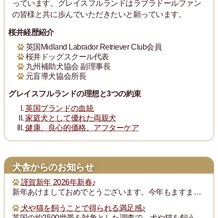
っています。グレイスフルランドはラブラドールファン
の皆様と共に歩んでいただきたいと願っています。
桜井経歴紹介
英国Midland Labrador Retriever Club会員
桜井ドッグスクール代表
九州補助犬協会 副理事長
元盲導犬協会所長
グレイスフルランドの理想と3つの約束
英国ブランドの血統
家庭犬として優れた両親犬
健康、良心的価格、アフターケア
犬舎からのお知らせ
謹賀新年 2026年新春♪
新年あけましておめでとうございます。今年もますます御健勝のこととお慶び申し上げます。また昨年は格別のご厚誼にあずかり、厚く御礼申し上げます。
犬や猫を飼うことで得られる満足感♪
英国の約2500世帯を対象とした調査で、犬や猫を飼うことで得られる満足度は、年収が7万ポンド（約1300万円）増えるのと同じとされたそうです。犬猫を飼っている人...