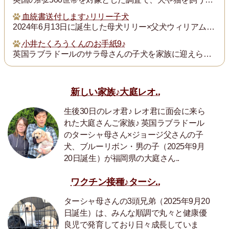
血統書送付します♪リリー子犬
2024年6月13日に誕生した母犬リリー×父犬ウィリアム子犬のの血統書を飼い主の皆様にお送りいたします。
小井たくろうくんのお手紙9♪
英国ラブラドールのサラ母さんの子犬を家族に迎えられた三重県の小井様は、子犬を「たくろう」と名付け楽しく暮らしておられます。このたび小井様からお写真とお手紙をいた...
新しい家族♪大庭レオ..
生後30日のレオ君♪ レオ君に面会に来ら
れた大庭さんご家族♪ 英国ラブラドール
のターシャ母さん×ジョージ父さんの子
犬、ブルーリボン・男の子（2025年9月
20日誕生）が福岡県の大庭さん..
ワクチン接種♪ターシ..
ターシャ母さんの3頭兄弟（2025年9月20
日誕生）は、みんな順調で丸々と健康優
良児で発育しており日々成長していま