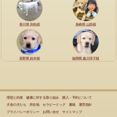
香川県 則包様
長崎県 山田様
長野県 鈴木様
福岡県 森川淳子様
理想と約束
健康に対する取り組み
購入・予約について
犬舎の犬たち
所在地
セラピードッグ
書籍
運営指針
プライバシーポリシー
お問い合せ
サイトマップ