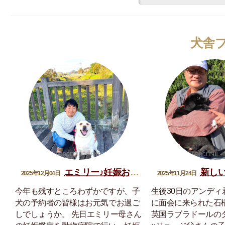
犬舎
エミリー♪妊娠おめでとう
新しい家
2025年12月04日
2025年11月24日
今年も残すところわずかですが、子
生後30日のアンディ
犬の予約者の皆様はお元気でお過ご
に面会に来られた石
しでしょうか。 先日エミリー母さん
英国ラブラドールの