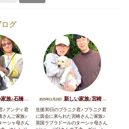
ブログ
族♪石橋アンディ君
新しい家族♪宮崎ブラニク君
2025年11月24日
君♪ アンディ君
生後30日のブラニク君♪ ブラニク君
橋さんご家族♪
に面会に来られた宮崎さんご家族♪
ターシャ母さん
英国ラブラドールのターシャ母さん