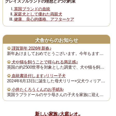
グレイスフルランドの理想と3つの約束
英国ブランドの血統
家庭犬として優れた両親犬
健康、良心的価格、アフターケア
犬舎からのお知らせ
謹賀新年 2026年新春♪
新年あけましておめでとうございます。今年もますます御健勝のこととお慶び申し上げます。また昨年は格別のご厚誼にあずかり、厚く御礼申し上げます。
犬や猫を飼うことで得られる満足感♪
英国の約2500世帯を対象とした調査で、犬や猫を飼うことで得られる満足度は、年収が7万ポンド（約1300万円）増えるのと同じとされたそうです。犬猫を飼っている人...
血統書送付します♪リリー子犬
2024年6月13日に誕生した母犬リリー×父犬ウィリアム子犬のの血統書を飼い主の皆様にお送りいたします。
小井たくろうくんのお手紙9♪
英国ラブラドールのサラ母さんの子犬を家族に迎えられた三重県の小井様は、子犬を「たくろう」と名付け楽しく暮らしておられます。このたび小井様からお写真とお手紙をいた...
新しい家族♪大庭レオ..