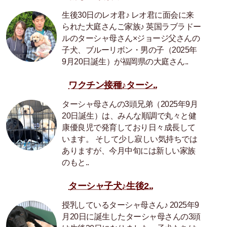
生後30日のレオ君♪ レオ君に面会に来
られた大庭さんご家族♪ 英国ラブラドー
ルのターシャ母さん×ジョージ父さんの
子犬、ブルーリボン・男の子（2025年
9月20日誕生）が福岡県の大庭さん..
ワクチン接種♪ターシ..
ターシャ母さんの3頭兄弟（2025年9月
20日誕生）は、みんな順調で丸々と健
康優良児で発育しており日々成長して
います。 そして少し寂しい気持ちでは
ありますが、今月中旬には新しい家族
のもと..
ターシャ子犬♪生後2..
授乳しているターシャ母さん♪ 2025年9
月20日に誕生したターシャ母さんの3頭