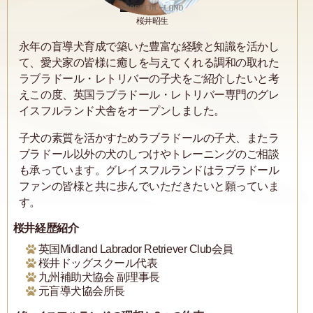
桜井昭生
永年の盲導犬育成で築いた豊富な経験と知識を活かし
て、愛犬家の皆様に癒しを与えてくれる調和の取れた
ラブラドール・レトリバーの子犬をご紹介したいと考
えこの度、英国ラブラドール・レトリバー専門のグレ
イスフルランド犬舎をオープンしました。
子犬の素質を活かすためラブラドールの子犬、またラ
ブラドール以外の犬のしつけやトレーニングのご相談
も承っています。グレイスフルランドはラブラドール
ファンの皆様と共に歩んでいただきたいと願っていま
す。
桜井経歴紹介
英国Midland Labrador Retriever Club会員
桜井ドッグスクール代表
九州補助犬協会 副理事長
元盲導犬協会所長