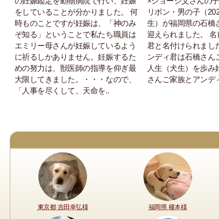
の妊娠鑑定を動物病院で行い、妊娠
×ジョージ父さんの
をしていることが分かりました。 何
リボン・男の子（202
時ものことですが妊娠は、「神のみ
生）が福岡県の石橋
ぞ知る」ということで私たち職員は
迎えられました。 
エミリー母さんが妊娠しているよう
君と名付けられまし
に祈るしかありません。妊娠するた
ンディ君は石橋さん
めの努力は、獣医師の指導を仰ぎ最
人生（犬生）を歩み
大限してきました。・・・なので、
さんご家族とアンディ
「人事を尽くして、天命を..
東京都 吉田幸弘様
福岡県 榎本様