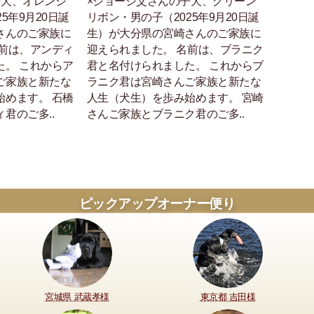
子犬、オレンジ
×ジョージ父さんの子犬、グリーン
5年9月20日誕
リボン・男の子（2025年9月20日誕
さんのご家族に
生）が大分県の宮崎さんのご家族に
名前は、アンディ
迎えられました。 名前は、ブラニク
た。 これからア
君と名付けられました。 これからブ
ご家族と新たな
ラニク君は宮崎さんご家族と新たな
始めます。 石橋
人生（犬生）を歩み始めます。 宮崎
君のご多..
さんご家族とブラニク君のご多..
ピックアップオーナー便り
宮城県 武蔵孝様
東京都 吉田様