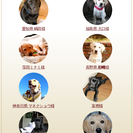
愛知県 嶋田様
福島県 大口様
窪田ミナミ様
長野県
杉崎
様
神奈川県 マネクショウ様
富樫様