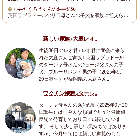
小井たくろうくんのお手紙9♪
英国ラブラドールのサラ母さんの子犬を家族に迎えられた三重県の小井様は、子犬を「たくろう」と名付け楽しく暮らしておられます。このたび小井様からお写真とお手紙をいた...
新しい家族♪大庭レオ..
生後30日のレオ君♪ レオ君に面会に来ら
れた大庭さんご家族♪ 英国ラブラドール
のターシャ母さん×ジョージ父さんの子
犬、ブルーリボン・男の子（2025年9月
20日誕生）が福岡県の大庭さん..
ワクチン接種♪ターシ..
ターシャ母さんの3頭兄弟（2025年9月20
日誕生）は、みんな順調で丸々と健康優
良児で発育しており日々成長していま
す。 そして少し寂しい気持ちではありま
すが、今月中旬には新しい家族のもと..