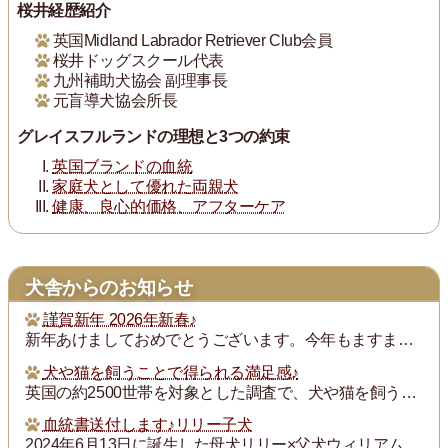
桜井経歴紹介
英国Midland Labrador Retriever Club会員
桜井ドッグスクール代表
九州補助犬協会 副理事長
元盲導犬協会所長
グレイスフルランドの理想と3つの約束
英国ブランドの血統
家庭犬として優れた両親犬
健康、良心的価格、アフターケア
犬舎からのお知らせ
謹賀新年 2026年新春♪
新年あけましておめでとうございます。今年もますます御健勝のこととお慶び申し上げます。また昨年は格別のご厚誼にあずかり、厚く御礼申し上げます。
犬や猫を飼うことで得られる満足感♪
英国の約2500世帯を対象とした調査で、犬や猫を飼うことで得られる満足度は、年収が7万ポンド（約1300万円）増えるのと同じとされたそうです。犬猫を飼っている人...
血統書送付します♪リリー子犬
2024年6月13日に誕生した母犬リリー×父犬ウィリアム子犬のの血統書を飼い主の皆様にお送りいたします。