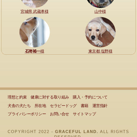
宮城県 武蔵孝様
山中様
石嵜裕一
様
東京都 塩野様
理想と約束
健康に対する取り組み
購入・予約について
犬舎の犬たち
所在地
セラピードッグ
書籍
運営指針
プライバシーポリシー
お問い合せ
サイトマップ
COPYRIGHT 2022 -
GRACEFUL LAND.
ALL RIGHTS