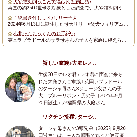
犬や猫を飼うことで得られる満足感♪
英国の約2500世帯を対象とした調査で、犬や猫を飼うことで得られる満足度は、年収が7万ポンド（約1300万円）増えるのと同じとされたそうです。犬猫を飼っている人...
血統書送付します♪リリー子犬
2024年6月13日に誕生した母犬リリー×父犬ウィリアム子犬のの血統書を飼い主の皆様にお送りいたします。
小井たくろうくんのお手紙9♪
英国ラブラドールのサラ母さんの子犬を家族に迎えられた三重県の小井様は、子犬を「たくろう」と名付け楽しく暮らしておられます。このたび小井様からお写真とお手紙をいた...
新しい家族♪大庭レオ..
生後30日のレオ君♪ レオ君に面会に来ら
れた大庭さんご家族♪ 英国ラブラドール
のターシャ母さん×ジョージ父さんの子
犬、ブルーリボン・男の子（2025年9月
20日誕生）が福岡県の大庭さん..
ワクチン接種♪ターシ..
ターシャ母さんの3頭兄弟（2025年9月20
日誕生）は、みんな順調で丸々と健康優