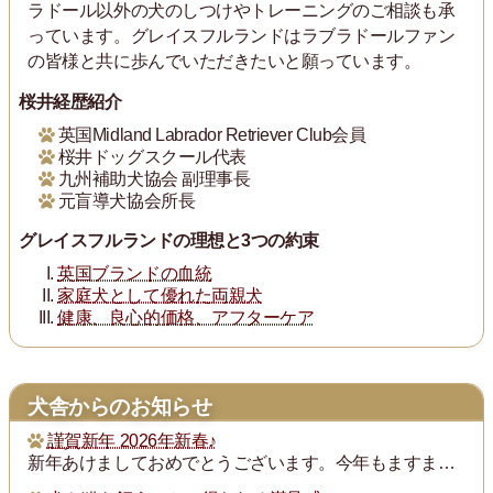
ラドール以外の犬のしつけやトレーニングのご相談も承
っています。グレイスフルランドはラブラドールファン
の皆様と共に歩んでいただきたいと願っています。
桜井経歴紹介
英国Midland Labrador Retriever Club会員
桜井ドッグスクール代表
九州補助犬協会 副理事長
元盲導犬協会所長
グレイスフルランドの理想と3つの約束
英国ブランドの血統
家庭犬として優れた両親犬
健康、良心的価格、アフターケア
犬舎からのお知らせ
謹賀新年 2026年新春♪
新年あけましておめでとうございます。今年もますます御健勝のこととお慶び申し上げます。また昨年は格別のご厚誼にあずかり、厚く御礼申し上げます。