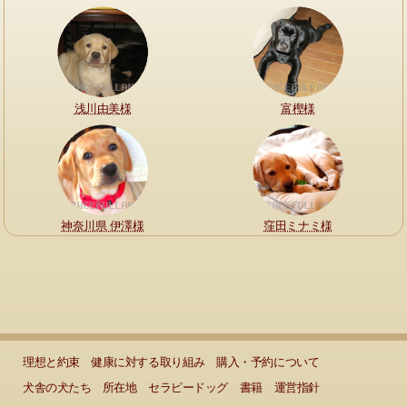
浅川由美様
富樫様
神奈川県 伊澤様
窪田ミナミ様
理想と約束
健康に対する取り組み
購入・予約について
犬舎の犬たち
所在地
セラピードッグ
書籍
運営指針