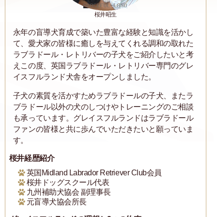
桜井昭生
永年の盲導犬育成で築いた豊富な経験と知識を活かし
て、愛犬家の皆様に癒しを与えてくれる調和の取れた
ラブラドール・レトリバーの子犬をご紹介したいと考
えこの度、英国ラブラドール・レトリバー専門のグレ
イスフルランド犬舎をオープンしました。
子犬の素質を活かすためラブラドールの子犬、またラ
ブラドール以外の犬のしつけやトレーニングのご相談
も承っています。グレイスフルランドはラブラドール
ファンの皆様と共に歩んでいただきたいと願っていま
す。
桜井経歴紹介
英国Midland Labrador Retriever Club会員
桜井ドッグスクール代表
九州補助犬協会 副理事長
元盲導犬協会所長