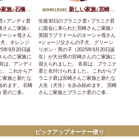
族♪石橋アンディ君
新しい家族♪宮崎ブラニク君
2025年11月24日
君♪ アンディ君
生後30日のブラニク君♪ ブラニク君
橋さんご家族♪
に面会に来られた宮崎さんご家族♪
ターシャ母さん
英国ラブラドールのターシャ母さん
子犬、オレンジ
×ジョージ父さんの子犬、グリーン
5年9月20日誕
リボン・男の子（2025年9月20日誕
さんのご家族に
生）が大分県の宮崎さんのご家族に
名前は、アンディ
迎えられました。 名前は、ブラニク
た。 これからア
君と名付けられました。 これからブ
ご家族と新たな
ラニク君は宮崎さんご家族と新たな
始めます。 石橋
人生（犬生）を歩み始めます。 宮崎
君のご多..
さんご家族とブラニク君のご多..
ピックアップオーナー便り