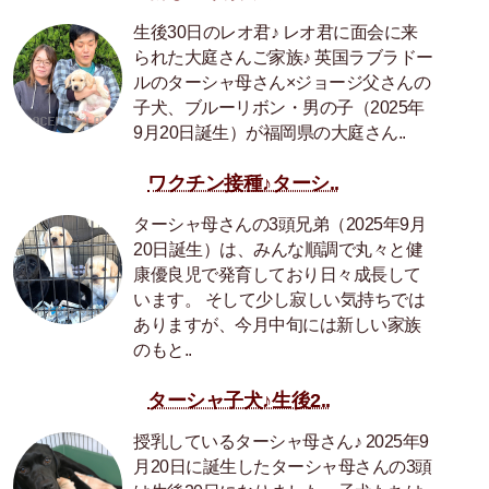
生後30日のレオ君♪ レオ君に面会に来
られた大庭さんご家族♪ 英国ラブラドー
ルのターシャ母さん×ジョージ父さんの
子犬、ブルーリボン・男の子（2025年
9月20日誕生）が福岡県の大庭さん..
ワクチン接種♪ターシ..
ターシャ母さんの3頭兄弟（2025年9月
20日誕生）は、みんな順調で丸々と健
康優良児で発育しており日々成長して
います。 そして少し寂しい気持ちでは
ありますが、今月中旬には新しい家族
のもと..
ターシャ子犬♪生後2..
授乳しているターシャ母さん♪ 2025年9
月20日に誕生したターシャ母さんの3頭