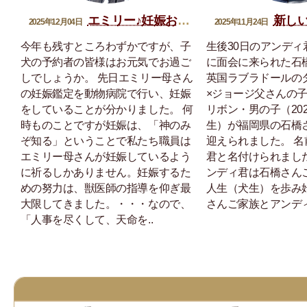
エミリー♪妊娠おめでとう
新しい家
2025年12月04日
2025年11月24日
今年も残すところわずかですが、子
生後30日のアンディ
犬の予約者の皆様はお元気でお過ご
に面会に来られた石
しでしょうか。 先日エミリー母さん
英国ラブラドールの
の妊娠鑑定を動物病院で行い、妊娠
×ジョージ父さんの
をしていることが分かりました。 何
リボン・男の子（202
時ものことですが妊娠は、「神のみ
生）が福岡県の石橋
ぞ知る」ということで私たち職員は
迎えられました。 
エミリー母さんが妊娠しているよう
君と名付けられまし
に祈るしかありません。妊娠するた
ンディ君は石橋さん
めの努力は、獣医師の指導を仰ぎ最
人生（犬生）を歩み
大限してきました。・・・なので、
さんご家族とアンディ
「人事を尽くして、天命を..