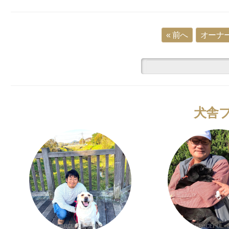
« 前へ
オーナー
犬舎