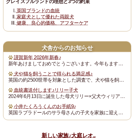
グレイスフルランドの理想と3つの約束
英国ブランドの血統
家庭犬として優れた両親犬
健康、良心的価格、アフターケア
犬舎からのお知らせ
謹賀新年 2026年新春♪
新年あけましておめでとうございます。今年もますます御健勝のこととお慶び申し上げます。また昨年は格別のご厚誼にあずかり、厚く御礼申し上げます。
犬や猫を飼うことで得られる満足感♪
英国の約2500世帯を対象とした調査で、犬や猫を飼うことで得られる満足度は、年収が7万ポンド（約1300万円）増えるのと同じとされたそうです。犬猫を飼っている人...
血統書送付します♪リリー子犬
2024年6月13日に誕生した母犬リリー×父犬ウィリアム子犬のの血統書を飼い主の皆様にお送りいたします。
小井たくろうくんのお手紙9♪
英国ラブラドールのサラ母さんの子犬を家族に迎えられた三重県の小井様は、子犬を「たくろう」と名付け楽しく暮らしておられます。このたび小井様からお写真とお手紙をいた...
新しい家族♪大庭レオ..