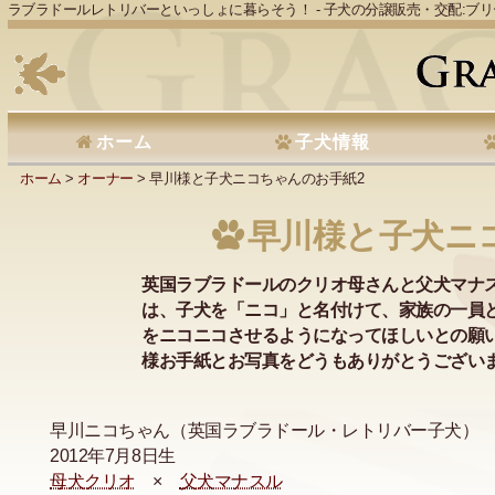
ラブラドールレトリバーといっしょに暮らそう！ - 子犬の分譲販売・交配:ブ
ホーム
子犬情報
ホーム
>
オーナー
> 早川様と子犬ニコちゃんのお手紙2
早川様と子犬ニ
英国ラブラドールのクリオ母さんと父犬マナ
は、子犬を「ニコ」と名付けて、家族の一員
をニコニコさせるようになってほしいとの願
様お手紙とお写真をどうもありがとうござい
早川ニコちゃん（英国ラブラドール・レトリバー子犬）
2012年7月8日生
母犬クリオ
×
父犬マナスル