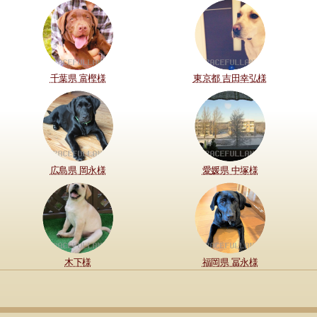
千葉県 富樫様
東京都 吉田幸弘様
広島県 岡永様
愛媛県 中塚様
木下様
福岡県 冨永様