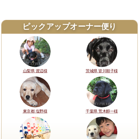
ピックアップオーナー便り
山梨県 渡辺様
茨城県 皆川順子様
東京都 塩野様
千葉県 荒木醇一様