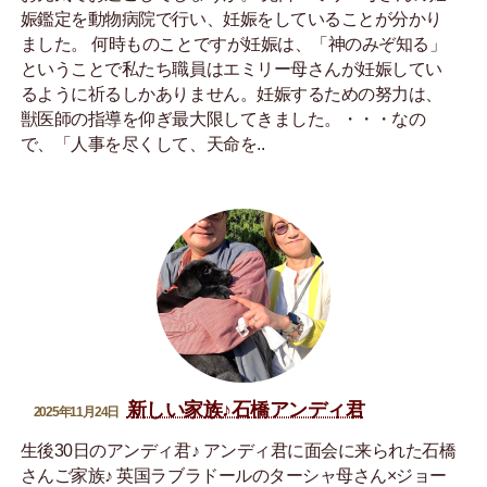
娠鑑定を動物病院で行い、妊娠をしていることが分かり
ました。 何時ものことですが妊娠は、「神のみぞ知る」
ということで私たち職員はエミリー母さんが妊娠してい
るように祈るしかありません。妊娠するための努力は、
獣医師の指導を仰ぎ最大限してきました。・・・なの
で、「人事を尽くして、天命を..
新しい家族♪石橋アンディ君
2025年11月24日
生後30日のアンディ君♪ アンディ君に面会に来られた石橋
さんご家族♪ 英国ラブラドールのターシャ母さん×ジョー