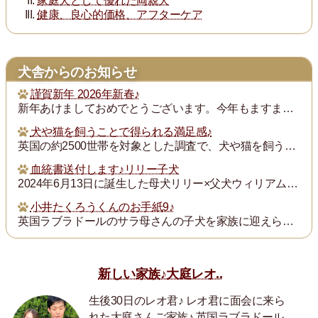
家庭犬として優れた両親犬
健康、良心的価格、アフターケア
犬舎からのお知らせ
謹賀新年 2026年新春♪
新年あけましておめでとうございます。今年もますます御健勝のこととお慶び申し上げます。また昨年は格別のご厚誼にあずかり、厚く御礼申し上げます。
犬や猫を飼うことで得られる満足感♪
英国の約2500世帯を対象とした調査で、犬や猫を飼うことで得られる満足度は、年収が7万ポンド（約1300万円）増えるのと同じとされたそうです。犬猫を飼っている人...
血統書送付します♪リリー子犬
2024年6月13日に誕生した母犬リリー×父犬ウィリアム子犬のの血統書を飼い主の皆様にお送りいたします。
小井たくろうくんのお手紙9♪
英国ラブラドールのサラ母さんの子犬を家族に迎えられた三重県の小井様は、子犬を「たくろう」と名付け楽しく暮らしておられます。このたび小井様からお写真とお手紙をいた...
新しい家族♪大庭レオ..
生後30日のレオ君♪ レオ君に面会に来ら
れた大庭さんご家族♪ 英国ラブラドール