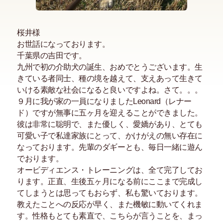
桜井様
お世話になっております。
千葉県の吉田です。
九州で初の介助犬の誕生、おめでとうございます。生
きている者同士、種の境を越えて、支えあって生きて
いける素敵な社会になると良いですよね。さて。。。
９月に我が家の一員になりましたLeonard（レナー
ド）ですが無事に五ヶ月を迎えることができました。
彼は非常に聡明で、また優しく、愛嬌があり、とても
可愛い子で私達家族にとって、かけがえの無い存在に
なっております。先輩のダギーとも、毎日一緒に遊ん
でおります。
オービディエンス・トレーニングは、全て完了してお
ります。正直、生後五ヶ月になる前にここまで完成し
てしまうとは思ってもおらず、私も驚いております。
教えたことへの反応が早く、また機敏に動いてくれま
す。性格もとても素直で、こちらが言うことを、まっ