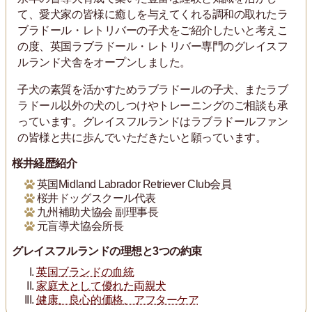
て、愛犬家の皆様に癒しを与えてくれる調和の取れたラ
ブラドール・レトリバーの子犬をご紹介したいと考えこ
の度、英国ラブラドール・レトリバー専門のグレイスフ
ルランド犬舎をオープンしました。
子犬の素質を活かすためラブラドールの子犬、またラブ
ラドール以外の犬のしつけやトレーニングのご相談も承
っています。グレイスフルランドはラブラドールファン
の皆様と共に歩んでいただきたいと願っています。
桜井経歴紹介
英国Midland Labrador Retriever Club会員
桜井ドッグスクール代表
九州補助犬協会 副理事長
元盲導犬協会所長
グレイスフルランドの理想と3つの約束
英国ブランドの血統
家庭犬として優れた両親犬
健康、良心的価格、アフターケア