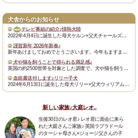
犬舎からのお知らせ
テレビ番組の紹介♪情熱大陸
2022年4月4日に誕生した母犬ケルン×父犬チャールズの子犬チャンプ君の飼い主の次田さんが「情熱大陸」という番組で紹介されます。グレイスフルランドの子犬の飼い主...
謹賀新年 2026年新春♪
新年あけましておめでとうございます。今年もますます御健勝のこととお慶び申し上げます。また昨年は格別のご厚誼にあずかり、厚く御礼申し上げます。
犬や猫を飼うことで得られる満足感♪
英国の約2500世帯を対象とした調査で、犬や猫を飼うことで得られる満足度は、年収が7万ポンド（約1300万円）増えるのと同じとされたそうです。犬猫を飼っている人...
血統書送付します♪リリー子犬
2024年6月13日に誕生した母犬リリー×父犬ウィリアム子犬のの血統書を飼い主の皆様にお送りいたします。
新しい家族♪大庭レオ..
生後30日のレオ君♪ レオ君に面会に来ら
れた大庭さんご家族♪ 英国ラブラドール
のターシャ母さん×ジョージ父さんの子