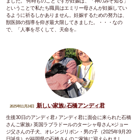
ました。 何時ものことですが妊娠は、「神のみぞ知る」
ということで私たち職員はエミリー母さんが妊娠してい
るように祈るしかありません。妊娠するための努力は、
獣医師の指導を仰ぎ最大限してきました。・・・なの
で、「人事を尽くして、天命を..
新しい家族♪石橋アンディ君
2025年11月24日
生後30日のアンディ君♪ アンディ君に面会に来られた石橋
さんご家族♪ 英国ラブラドールのターシャ母さん×ジョー
ジ父さんの子犬、オレンジリボン・男の子（2025年9月20
日誕生）が福岡県の石橋さんのご家族に迎えられまし