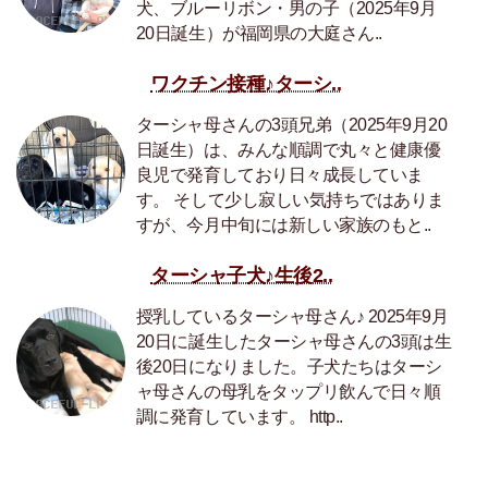
犬、ブルーリボン・男の子（2025年9月
20日誕生）が福岡県の大庭さん..
ワクチン接種♪ターシ..
ターシャ母さんの3頭兄弟（2025年9月20
日誕生）は、みんな順調で丸々と健康優
良児で発育しており日々成長していま
す。 そして少し寂しい気持ちではありま
すが、今月中旬には新しい家族のもと..
ターシャ子犬♪生後2..
授乳しているターシャ母さん♪ 2025年9月
20日に誕生したターシャ母さんの3頭は生
後20日になりました。子犬たちはターシ
ャ母さんの母乳をタップリ飲んで日々順
調に発育しています。 http..