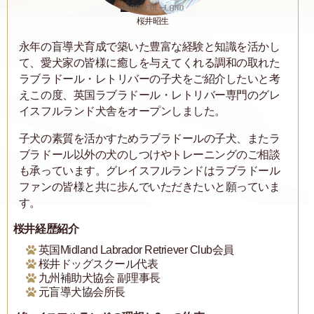
桜井昭生
永年の盲導犬育成で築いた豊富な経験と知識を活かし
て、愛犬家の皆様に癒しを与えてくれる調和の取れた
ラブラドール・レトリバーの子犬をご紹介したいと考
えこの度、英国ラブラドール・レトリバー専門のグレ
イスフルランド犬舎をオープンしました。
子犬の素質を活かすためラブラドールの子犬、またラ
ブラドール以外の犬のしつけやトレーニングのご相談
も承っています。グレイスフルランドはラブラドール
ファンの皆様と共に歩んでいただきたいと願っていま
す。
桜井経歴紹介
英国Midland Labrador Retriever Club会員
桜井ドッグスクール代表
九州補助犬協会 副理事長
元盲導犬協会所長