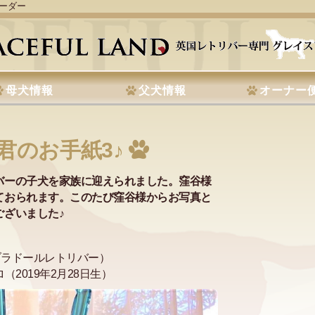
リーダー
母犬情報
父犬情報
オーナー
君のお手紙3♪
バーの子犬を家族に迎えられました。窪谷様
ておられます。このたび窪谷様からお写真と
ざいました♪
ブラドールレトリバー）
（2019年2月28日生）