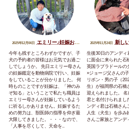
エミリー♪妊娠おめでとう
新しい家
2025年12月04日
2025年11月24日
今年も残すところわずかですが、子
生後30日のアンディ
犬の予約者の皆様はお元気でお過ご
に面会に来られた石
しでしょうか。 先日エミリー母さん
英国ラブラドールの
の妊娠鑑定を動物病院で行い、妊娠
×ジョージ父さんの
をしていることが分かりました。 何
リボン・男の子（202
時ものことですが妊娠は、「神のみ
生）が福岡県の石橋
ぞ知る」ということで私たち職員は
迎えられました。 
エミリー母さんが妊娠しているよう
君と名付けられまし
に祈るしかありません。妊娠するた
ンディ君は石橋さん
めの努力は、獣医師の指導を仰ぎ最
人生（犬生）を歩み
大限してきました。・・・なので、
さんご家族とアンディ
「人事を尽くして、天命を..