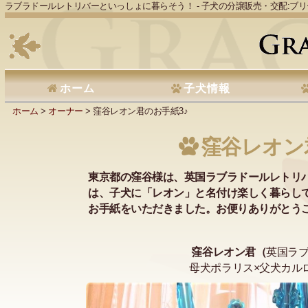
ラブラドールレトリバーといっしょに暮らそう！ - 子犬の分譲販売・交配:ブ
ホーム
子犬情報
ホーム
>
オーナー
> 窪谷レオン君のお手紙3♪
窪谷レオン
東京都の窪谷様は、英国ラブラドールレトリ
は、子犬に「レオン」と名付け楽しく暮らし
お手紙をいただきました。お便りありがとうご
窪谷レオン君（
英国ラ
母犬ポラリス×父犬カルロ