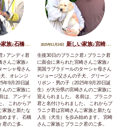
族♪石橋アンディ君
新しい家族♪宮崎ブラニク君
2025年11月24日
君♪ アンディ君
生後30日のブラニク君♪ ブラニク君
橋さんご家族♪
に面会に来られた宮崎さんご家族♪
ターシャ母さん
英国ラブラドールのターシャ母さん
子犬、オレンジ
×ジョージ父さんの子犬、グリーン
5年9月20日誕
リボン・男の子（2025年9月20日誕
さんのご家族に
生）が大分県の宮崎さんのご家族に
名前は、アンディ
迎えられました。 名前は、ブラニク
た。 これからア
君と名付けられました。 これからブ
ご家族と新たな
ラニク君は宮崎さんご家族と新たな
始めます。 石橋
人生（犬生）を歩み始めます。 宮崎
君のご多..
さんご家族とブラニク君のご多..