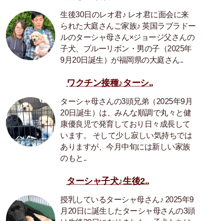
生後30日のレオ君♪ レオ君に面会に来
られた大庭さんご家族♪ 英国ラブラドー
ルのターシャ母さん×ジョージ父さんの
子犬、ブルーリボン・男の子（2025年
9月20日誕生）が福岡県の大庭さん..
ワクチン接種♪ターシ..
ターシャ母さんの3頭兄弟（2025年9月
20日誕生）は、みんな順調で丸々と健
康優良児で発育しており日々成長して
います。 そして少し寂しい気持ちでは
ありますが、今月中旬には新しい家族
のもと..
ターシャ子犬♪生後2..
授乳しているターシャ母さん♪ 2025年9
月20日に誕生したターシャ母さんの3頭