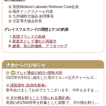
英国Midland Labrador Retriever Club会員
桜井ドッグスクール代表
九州補助犬協会 副理事長
元盲導犬協会所長
グレイスフルランドの理想と3つの約束
英国ブランドの血統
家庭犬として優れた両親犬
健康、良心的価格、アフターケア
犬舎からのお知らせ
テレビ番組の紹介♪情熱大陸
2022年4月4日に誕生した母犬ケルン×父犬チャールズの子犬チャンプ君の飼い主の次田さんが「情熱大陸」という番組で紹介されます。グレイスフルランドの子犬の飼い主...
謹賀新年 2026年新春♪
新年あけましておめでとうございます。今年もますます御健勝のこととお慶び申し上げます。また昨年は格別のご厚誼にあずかり、厚く御礼申し上げます。
犬や猫を飼うことで得られる満足感♪
英国の約2500世帯を対象とした調査で、犬や猫を飼うことで得られる満足度は、年収が7万ポンド（約1300万円）増えるのと同じとされたそうです。犬猫を飼っている人...