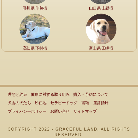
香川県 則包様
山口県 山縣様
高知県 下村様
富山県 田嶋様
理想と約束
健康に対する取り組み
購入・予約について
犬舎の犬たち
所在地
セラピードッグ
書籍
運営指針
プライバシーポリシー
お問い合せ
サイトマップ
COPYRIGHT 2022 -
GRACEFUL LAND.
ALL RIGHTS
RESERVED.