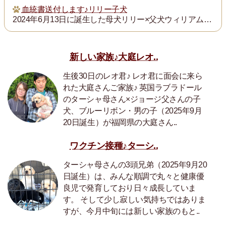
血統書送付します♪リリー子犬
2024年6月13日に誕生した母犬リリー×父犬ウィリアム子犬のの血統書を飼い主の皆様にお送りいたします。
新しい家族♪大庭レオ..
生後30日のレオ君♪ レオ君に面会に来ら
れた大庭さんご家族♪ 英国ラブラドール
のターシャ母さん×ジョージ父さんの子
犬、ブルーリボン・男の子（2025年9月
20日誕生）が福岡県の大庭さん..
ワクチン接種♪ターシ..
ターシャ母さんの3頭兄弟（2025年9月20
日誕生）は、みんな順調で丸々と健康優
良児で発育しており日々成長していま
す。 そして少し寂しい気持ちではありま
すが、今月中旬には新しい家族のもと..