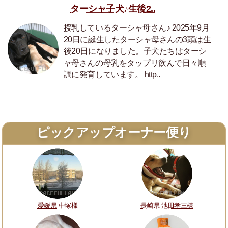
ターシャ子犬♪生後2..
授乳しているターシャ母さん♪ 2025年9月
20日に誕生したターシャ母さんの3頭は生
後20日になりました。子犬たちはターシ
ャ母さんの母乳をタップリ飲んで日々順
調に発育しています。 http..
ピックアップオーナー便り
愛媛県 中塚様
長崎県 池田孝三様