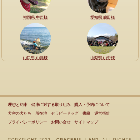
福岡県 中西様
愛知県 嶋田様
山口県 山縣様
山梨県 山中様
理想と約束
健康に対する取り組み
購入・予約について
犬舎の犬たち
所在地
セラピードッグ
書籍
運営指針
プライバシーポリシー
お問い合せ
サイトマップ
COPYRIGHT 2022 -
GRACEFUL LAND.
ALL RIGHTS