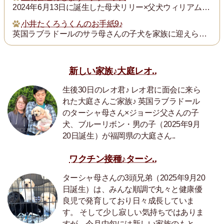
2024年6月13日に誕生した母犬リリー×父犬ウィリアム子犬のの血統書を飼い主の皆様にお送りいたします。
小井たくろうくんのお手紙9♪
英国ラブラドールのサラ母さんの子犬を家族に迎えられた三重県の小井様は、子犬を「たくろう」と名付け楽しく暮らしておられます。このたび小井様からお写真とお手紙をいた...
新しい家族♪大庭レオ..
生後30日のレオ君♪ レオ君に面会に来ら
れた大庭さんご家族♪ 英国ラブラドール
のターシャ母さん×ジョージ父さんの子
犬、ブルーリボン・男の子（2025年9月
20日誕生）が福岡県の大庭さん..
ワクチン接種♪ターシ..
ターシャ母さんの3頭兄弟（2025年9月20
日誕生）は、みんな順調で丸々と健康優
良児で発育しており日々成長していま
す。 そして少し寂しい気持ちではありま
すが、今月中旬には新しい家族のもと..