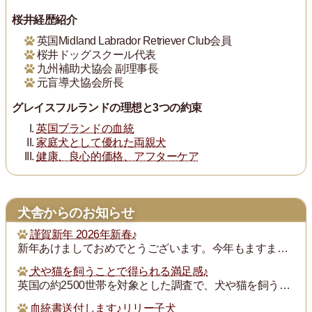
桜井経歴紹介
英国Midland Labrador Retriever Club会員
桜井ドッグスクール代表
九州補助犬協会 副理事長
元盲導犬協会所長
グレイスフルランドの理想と3つの約束
英国ブランドの血統
家庭犬として優れた両親犬
健康、良心的価格、アフターケア
犬舎からのお知らせ
謹賀新年 2026年新春♪
新年あけましておめでとうございます。今年もますます御健勝のこととお慶び申し上げます。また昨年は格別のご厚誼にあずかり、厚く御礼申し上げます。
犬や猫を飼うことで得られる満足感♪
英国の約2500世帯を対象とした調査で、犬や猫を飼うことで得られる満足度は、年収が7万ポンド（約1300万円）増えるのと同じとされたそうです。犬猫を飼っている人...
血統書送付します♪リリー子犬