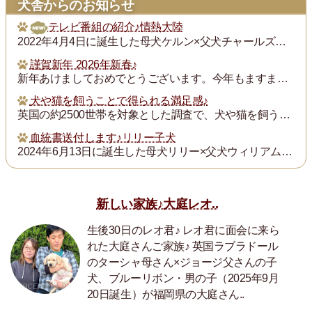
犬舎からのお知らせ
テレビ番組の紹介♪情熱大陸
2022年4月4日に誕生した母犬ケルン×父犬チャールズの子犬チャンプ君の飼い主の次田さんが「情熱大陸」という番組で紹介されます。グレイスフルランドの子犬の飼い主...
謹賀新年 2026年新春♪
新年あけましておめでとうございます。今年もますます御健勝のこととお慶び申し上げます。また昨年は格別のご厚誼にあずかり、厚く御礼申し上げます。
犬や猫を飼うことで得られる満足感♪
英国の約2500世帯を対象とした調査で、犬や猫を飼うことで得られる満足度は、年収が7万ポンド（約1300万円）増えるのと同じとされたそうです。犬猫を飼っている人...
血統書送付します♪リリー子犬
2024年6月13日に誕生した母犬リリー×父犬ウィリアム子犬のの血統書を飼い主の皆様にお送りいたします。
新しい家族♪大庭レオ..
生後30日のレオ君♪ レオ君に面会に来ら
れた大庭さんご家族♪ 英国ラブラドール
のターシャ母さん×ジョージ父さんの子
犬、ブルーリボン・男の子（2025年9月
20日誕生）が福岡県の大庭さん..