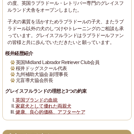
の度、英国ラブラドール・レトリバー専門のグレイスフ
ルランド犬舎をオープンしました。
子犬の素質を活かすためラブラドールの子犬、またラブ
ラドール以外の犬のしつけやトレーニングのご相談も承
っています。グレイスフルランドはラブラドールファン
の皆様と共に歩んでいただきたいと願っています。
桜井経歴紹介
英国Midland Labrador Retriever Club会員
桜井ドッグスクール代表
九州補助犬協会 副理事長
元盲導犬協会所長
グレイスフルランドの理想と3つの約束
英国ブランドの血統
家庭犬として優れた両親犬
健康、良心的価格、アフターケア