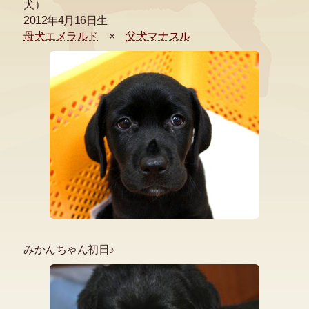
犬）
2012年4月16日生
母犬エメラルド
×
父犬マナスル
みかんちゃん初日♪