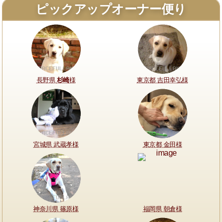
ピックアップオーナー便り
長野県
杉崎
様
東京都 吉田幸弘様
宮城県 武蔵孝様
東京都 金田様
神奈川県 篠原様
福岡県 朝倉様