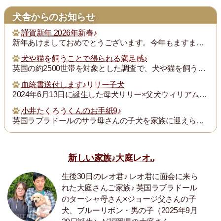
犬舎からのお知らせ
謹賀新年 2026年新春♪
新年あけましておめでとうございます。今年もますます御健勝のこととお慶び申し上げます。また昨年は格別のご厚誼にあずかり、厚く御礼申し上げます。
犬や猫を飼うことで得られる満足感♪
英国の約2500世帯を対象とした調査で、犬や猫を飼うことで得られる満足度は、年収が7万ポンド（約1300万円）増えるのと同じとされたそうです。犬猫を飼っている人...
血統書送付します♪リリー子犬
2024年6月13日に誕生した母犬リリー×父犬ウィリアム子犬のの血統書を飼い主の皆様にお送りいたします。
小井たくろうくんのお手紙9♪
英国ラブラドールのサラ母さんの子犬を家族に迎えられた三重県の小井様は、子犬を「たくろう」と名付け楽しく暮らしておられます。このたび小井様からお写真とお手紙をいた...
新しい家族♪大庭レオ..
生後30日のレオ君♪ レオ君に面会に来ら
れた大庭さんご家族♪ 英国ラブラドール
のターシャ母さん×ジョージ父さんの子
犬、ブルーリボン・男の子（2025年9月