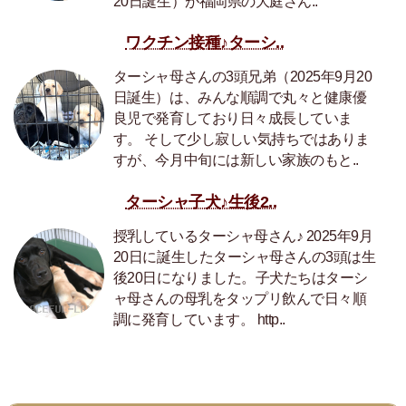
20日誕生）が福岡県の大庭さん..
ワクチン接種♪ターシ..
ターシャ母さんの3頭兄弟（2025年9月20
日誕生）は、みんな順調で丸々と健康優
良児で発育しており日々成長していま
す。 そして少し寂しい気持ちではありま
すが、今月中旬には新しい家族のもと..
ターシャ子犬♪生後2..
授乳しているターシャ母さん♪ 2025年9月
20日に誕生したターシャ母さんの3頭は生
後20日になりました。子犬たちはターシ
ャ母さんの母乳をタップリ飲んで日々順
調に発育しています。 http..