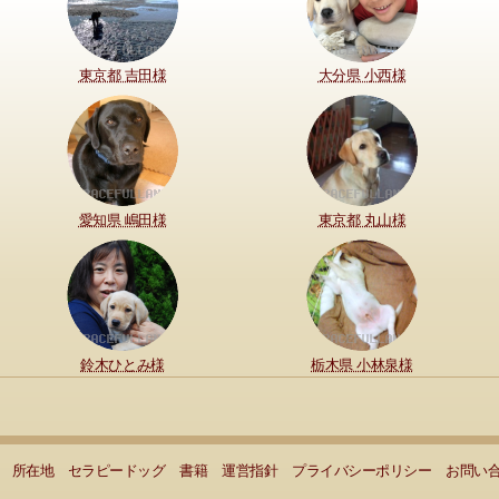
東京都 吉田様
大分県 小西様
愛知県 嶋田様
東京都 丸山様
鈴木ひとみ様
栃木県 小林泉様
所在地
セラピードッグ
書籍
運営指針
プライバシーポリシー
お問い