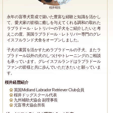
桜井昭生
永年の盲導犬育成で築いた豊富な経験と知識を活かし
て、愛犬家の皆様に癒しを与えてくれる調和の取れた
ラブラドール・レトリバーの子犬をご紹介したいと考
えこの度、英国ラブラドール・レトリバー専門のグレ
イスフルランド犬舎をオープンしました。
子犬の素質を活かすためラブラドールの子犬、またラ
ブラドール以外の犬のしつけやトレーニングのご相談
も承っています。グレイスフルランドはラブラドール
ファンの皆様と共に歩んでいただきたいと願っていま
す。
桜井経歴紹介
英国Midland Labrador Retriever Club会員
桜井ドッグスクール代表
九州補助犬協会 副理事長
元盲導犬協会所長