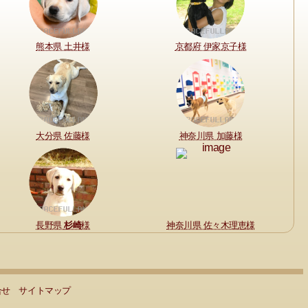
熊本県 土井様
京都府 伊家京子様
大分県 佐藤様
神奈川県 加藤様
長野県
杉崎
様
神奈川県 佐々木理恵様
合せ
サイトマップ