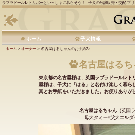
ラブラドールレトリバーといっしょに暮らそう！ - 子犬の分譲販売・交配:ブ
ホーム
子犬情報
ホーム
>
オーナー
> 名古屋はるちゃんのお手紙2♪
名古屋はるち
東京都の名古屋様は、英国ラブラドールレト
屋様は、子犬に「はる」と名付け楽しく暮ら
真とお手紙をいただきました。お便りありが
名古屋はるちゃん（
英国
母犬タミー×父犬エルダー