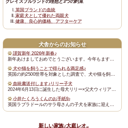
グレイスフルランドの理想と3つの約束
英国ブランドの血統
家庭犬として優れた両親犬
健康、良心的価格、アフターケア
犬舎からのお知らせ
謹賀新年 2026年新春♪
新年あけましておめでとうございます。今年もますます御健勝のこととお慶び申し上げます。また昨年は格別のご厚誼にあずかり、厚く御礼申し上げます。
犬や猫を飼うことで得られる満足感♪
英国の約2500世帯を対象とした調査で、犬や猫を飼うことで得られる満足度は、年収が7万ポンド（約1300万円）増えるのと同じとされたそうです。犬猫を飼っている人...
血統書送付します♪リリー子犬
2024年6月13日に誕生した母犬リリー×父犬ウィリアム子犬のの血統書を飼い主の皆様にお送りいたします。
小井たくろうくんのお手紙9♪
英国ラブラドールのサラ母さんの子犬を家族に迎えられた三重県の小井様は、子犬を「たくろう」と名付け楽しく暮らしておられます。このたび小井様からお写真とお手紙をいた...
新しい家族♪大庭レオ..