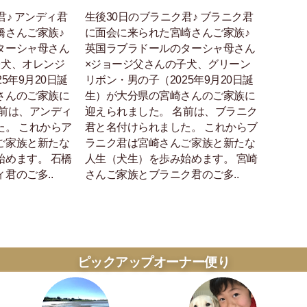
君♪ アンディ君
生後30日のブラニク君♪ ブラニク君
橋さんご家族♪
に面会に来られた宮崎さんご家族♪
ターシャ母さん
英国ラブラドールのターシャ母さん
子犬、オレンジ
×ジョージ父さんの子犬、グリーン
5年9月20日誕
リボン・男の子（2025年9月20日誕
さんのご家族に
生）が大分県の宮崎さんのご家族に
名前は、アンディ
迎えられました。 名前は、ブラニク
た。 これからア
君と名付けられました。 これからブ
ご家族と新たな
ラニク君は宮崎さんご家族と新たな
始めます。 石橋
人生（犬生）を歩み始めます。 宮崎
君のご多..
さんご家族とブラニク君のご多..
ピックアップオーナー便り