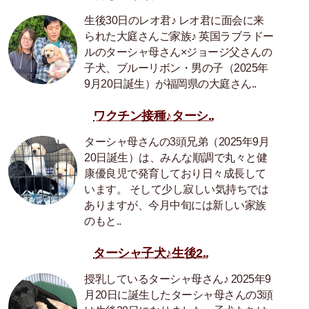
生後30日のレオ君♪ レオ君に面会に来
られた大庭さんご家族♪ 英国ラブラドー
ルのターシャ母さん×ジョージ父さんの
子犬、ブルーリボン・男の子（2025年
9月20日誕生）が福岡県の大庭さん..
ワクチン接種♪ターシ..
ターシャ母さんの3頭兄弟（2025年9月
20日誕生）は、みんな順調で丸々と健
康優良児で発育しており日々成長して
います。 そして少し寂しい気持ちでは
ありますが、今月中旬には新しい家族
のもと..
ターシャ子犬♪生後2..
授乳しているターシャ母さん♪ 2025年9
月20日に誕生したターシャ母さんの3頭