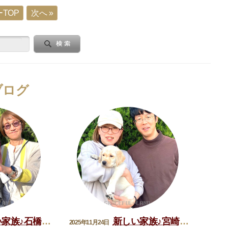
TOP
次へ »
ブログ
族♪石橋アンディ君
新しい家族♪宮崎ブラニク君
2025年11月24日