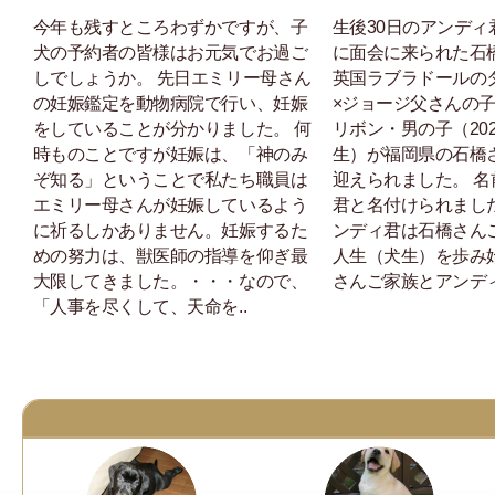
今年も残すところわずかですが、子
生後30日のアンディ
犬の予約者の皆様はお元気でお過ご
に面会に来られた石
しでしょうか。 先日エミリー母さん
英国ラブラドールの
の妊娠鑑定を動物病院で行い、妊娠
×ジョージ父さんの
をしていることが分かりました。 何
リボン・男の子（202
時ものことですが妊娠は、「神のみ
生）が福岡県の石橋
ぞ知る」ということで私たち職員は
迎えられました。 
エミリー母さんが妊娠しているよう
君と名付けられまし
に祈るしかありません。妊娠するた
ンディ君は石橋さん
めの努力は、獣医師の指導を仰ぎ最
人生（犬生）を歩み
大限してきました。・・・なので、
さんご家族とアンディ
「人事を尽くして、天命を..