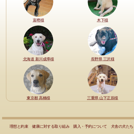
富樫様
木下様
北海道 新川成導様
長野県 三沢様
東京都 高橋様
三重県 山下正辰様
理想と約束
健康に対する取り組み
購入・予約について
犬舎の犬たち