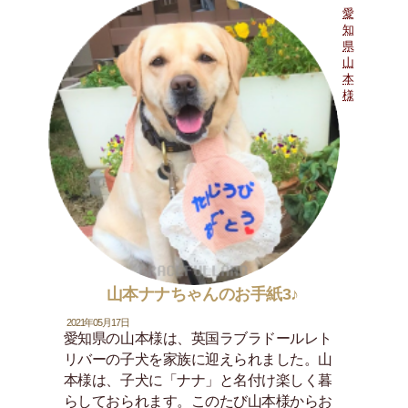
愛
知
県
山
本
様
山本ナナちゃんのお手紙3♪
2021年05月17日
愛知県の山本様は、英国ラブラドールレト
リバーの子犬を家族に迎えられました。山
本様は、子犬に「ナナ」と名付け楽しく暮
らしておられます。このたび山本様からお