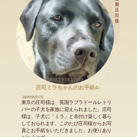
都
庄
司
様
庄司ミラちゃんのお手紙4♪
2021年06月17日
東京の庄司様は、英国ラブラドールレトリ
バーの子犬を家族に迎えられました。庄司
様は、子犬に「ミラ」と名付け楽しく暮ら
しておられます。このたび庄司様からお写
真とお手紙をいただきました。お便りあり