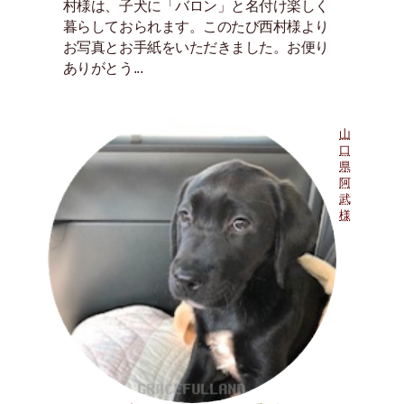
村様は、子犬に「バロン」と名付け楽しく
暮らしておられます。このたび西村様より
お写真とお手紙をいただきました。お便り
ありがとう...
山
口
県
阿
武
様