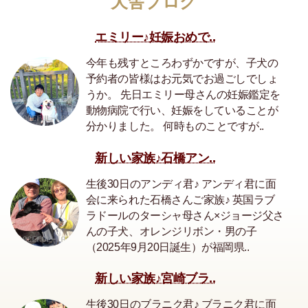
犬舎ブログ
エミリー♪妊娠おめで..
今年も残すところわずかですが、子犬の
予約者の皆様はお元気でお過ごしでしょ
うか。 先日エミリー母さんの妊娠鑑定を
動物病院で行い、妊娠をしていることが
分かりました。 何時ものことですが..
新しい家族♪石橋アン..
生後30日のアンディ君♪ アンディ君に面
会に来られた石橋さんご家族♪ 英国ラブ
ラドールのターシャ母さん×ジョージ父さ
んの子犬、オレンジリボン・男の子
（2025年9月20日誕生）が福岡県..
新しい家族♪宮崎ブラ..
生後30日のブラニク君♪ ブラニク君に面