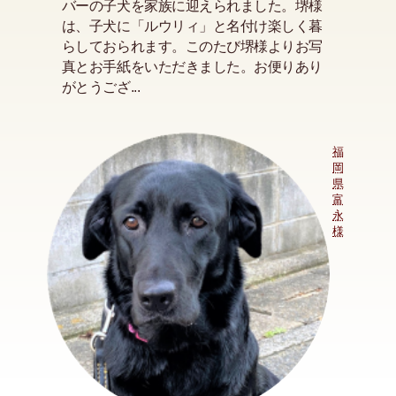
バーの子犬を家族に迎えられました。堺様
は、子犬に「ルウリィ」と名付け楽しく暮
らしておられます。このたび堺様よりお写
真とお手紙をいただきました。お便りあり
がとうござ...
福
岡
県
富
永
様