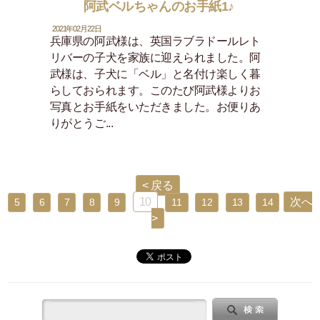
阿武ベルちゃんのお手紙1♪
2021年02月22日
兵庫県の阿武様は、英国ラブラドールレト
リバーの子犬を家族に迎えられました。阿
武様は、子犬に「ベル」と名付け楽しく暮
らしておられます。このたび阿武様よりお
写真とお手紙をいただきました。お便りあ
りがとうご...
< 戻る
10
次へ
5
6
7
8
9
11
12
13
14
>