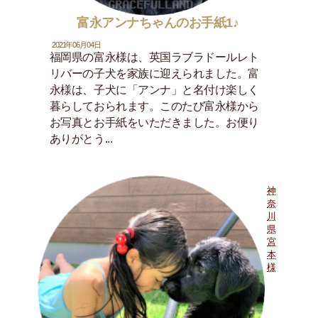
富永アンナちゃんのお手紙1♪
2021年06月04日
福岡県の富永様は、英国ラブラドールレト
リバーの子犬を家族に迎えられました。富
永様は、子犬に「アンナ」と名付け楽しく
暮らしておられます。このたび富永様から
お写真とお手紙をいただきました。お便り
ありがとう...
神
奈
川
県
宮
本
様