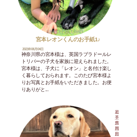
宮本レオンくんのお手紙1♪
2021年06月04日
神奈川県の宮本様は、英国ラブラドールレ
トリバーの子犬を家族に迎えられました。
宮本様は、子犬に「レオン」と名付け楽し
く暮らしておられます。このたび宮本様よ
りお写真とお手紙をいただきました。お便
りありがと...
岩
手
県
岡
田