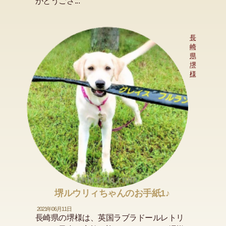
がとうござ...
長
崎
県
堺
様
堺ルウリィちゃんのお手紙1♪
2021年06月11日
長崎県の堺様は、英国ラブラドールレトリ