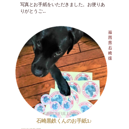
写真とお手紙をいただきました。お便りあ
りがとうご...
福
岡
県
石
崎
様
石崎黒鉄くんのお手紙1♪