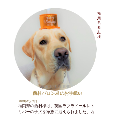
福
岡
県
西
村
様
西村バロン君のお手紙6♪
2021年03月01日
福岡県の西村様は、英国ラブラドールレト
リバーの子犬を家族に迎えられました。西