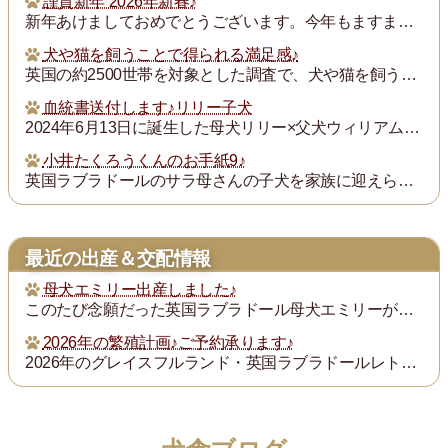
謹賀新年 2026年新春♪
新年あけましておめでとうございます。今年もますます御健勝のこととお慶び申し上げます。また昨年は格別のご厚誼にあずかり、厚く御礼申し上げます。
犬や猫を飼うことで得られる満足感♪
英国の約2500世帯を対象とした調査で、犬や猫を飼うことで得られる満足度は、年収が7万ポンド（約1300万円）増えるのと同じとされたそうです。犬猫を飼っている人...
血統書送付します♪リリー子犬
2024年6月13日に誕生した母犬リリー×父犬ウィリアム子犬のの血統書を飼い主の皆様にお送りいたします。
小井たくろうくんのお手紙9♪
英国ラブラドールのサラ母さんの子犬を家族に迎えられた三重県の小井様は、子犬を「たくろう」と名付け楽しく暮らしておられます。このたび小井様からお写真とお手紙をいた...
最近の出産＆交配情報
母犬エミリー出産しました♪
このたび念願だった英国ラブラドール母犬エミリーが2025年12月26日に出産しました。母犬エミリー×父犬ウィリアムは両親共に英国血統を受け継ぐ本場英国ラブドール...
2026年の繁殖計画♪ご予約承ります♪
2026年のグレイスフルランド・英国ラブラドールレトリバーの繁殖計画をご紹介いたします。ご希望の子犬を家族としてお引き取りになりたい方は、事前のご予約をお勧めし...