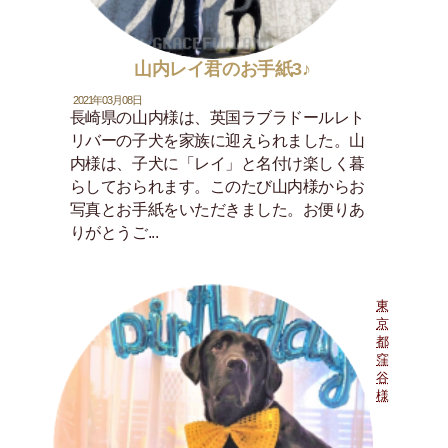
山内レイ君のお手紙3♪
2021年03月08日
長崎県の山内様は、英国ラブラドールレト
リバーの子犬を家族に迎えられました。山
内様は、子犬に「レイ」と名付け楽しく暮
らしておられます。このたび山内様からお
写真とお手紙をいただきました。お便りあ
りがとうご...
東
京
都
窪
谷
様