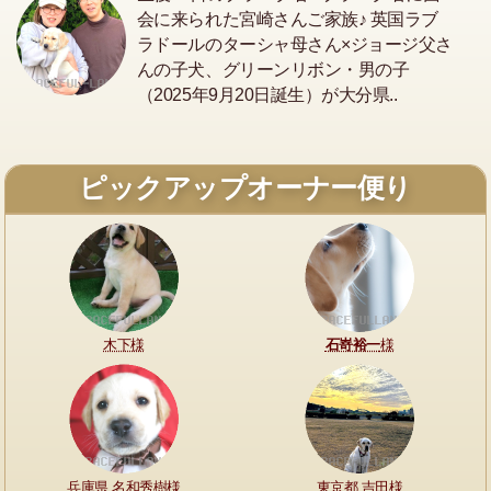
会に来られた宮崎さんご家族♪ 英国ラブ
ラドールのターシャ母さん×ジョージ父さ
んの子犬、グリーンリボン・男の子
（2025年9月20日誕生）が大分県..
ピックアップオーナー便り
木下様
石嵜裕一
様
兵庫県 名和秀樹様
東京都 吉田様