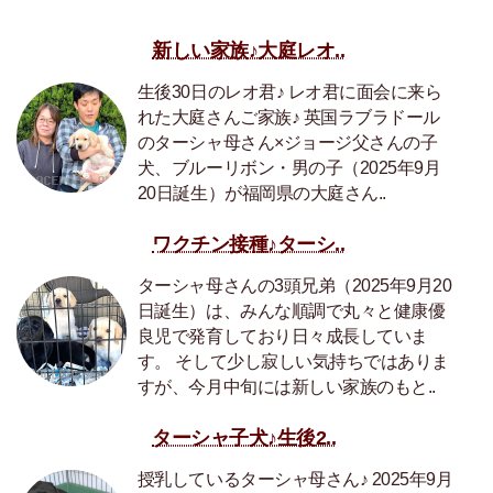
新しい家族♪大庭レオ..
生後30日のレオ君♪ レオ君に面会に来ら
れた大庭さんご家族♪ 英国ラブラドール
のターシャ母さん×ジョージ父さんの子
犬、ブルーリボン・男の子（2025年9月
20日誕生）が福岡県の大庭さん..
ワクチン接種♪ターシ..
ターシャ母さんの3頭兄弟（2025年9月20
日誕生）は、みんな順調で丸々と健康優
良児で発育しており日々成長していま
す。 そして少し寂しい気持ちではありま
すが、今月中旬には新しい家族のもと..
ターシャ子犬♪生後2..
授乳しているターシャ母さん♪ 2025年9月