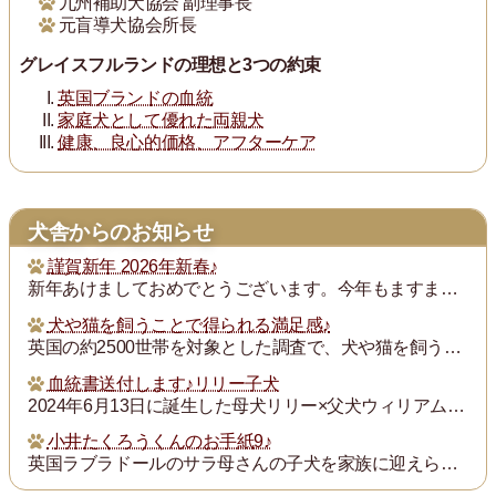
九州補助犬協会 副理事長
元盲導犬協会所長
グレイスフルランドの理想と3つの約束
英国ブランドの血統
家庭犬として優れた両親犬
健康、良心的価格、アフターケア
犬舎からのお知らせ
謹賀新年 2026年新春♪
新年あけましておめでとうございます。今年もますます御健勝のこととお慶び申し上げます。また昨年は格別のご厚誼にあずかり、厚く御礼申し上げます。
犬や猫を飼うことで得られる満足感♪
英国の約2500世帯を対象とした調査で、犬や猫を飼うことで得られる満足度は、年収が7万ポンド（約1300万円）増えるのと同じとされたそうです。犬猫を飼っている人...
血統書送付します♪リリー子犬
2024年6月13日に誕生した母犬リリー×父犬ウィリアム子犬のの血統書を飼い主の皆様にお送りいたします。
小井たくろうくんのお手紙9♪
英国ラブラドールのサラ母さんの子犬を家族に迎えられた三重県の小井様は、子犬を「たくろう」と名付け楽しく暮らしておられます。このたび小井様からお写真とお手紙をいた...