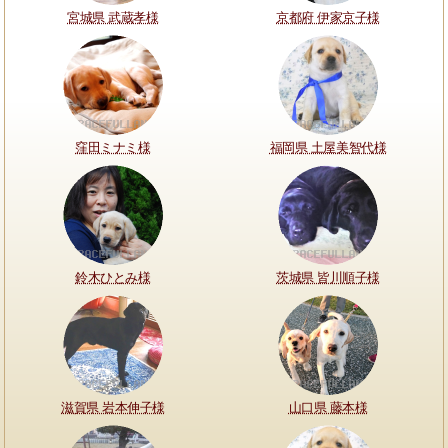
宮城県 武蔵孝様
京都府 伊家京子様
窪田ミナミ様
福岡県 土屋美智代様
鈴木ひとみ様
茨城県 皆川順子様
滋賀県 岩本伸子様
山口県 藤本様