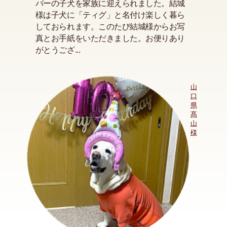
バーの子犬を家族に迎えられました。結城
様は子犬に「ティグ」と名付け楽しく暮ら
しておられます。このたび結城様からお写
真とお手紙をいただきました。お便りあり
がとうござ...
山
口
県
髙
山
様