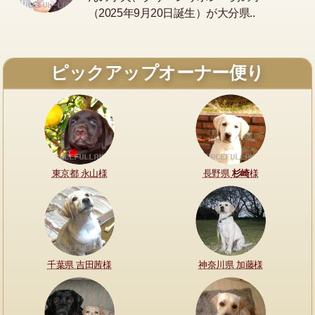
（2025年9月20日誕生）が大分県..
ピックアップオーナー便り
東京都 永山様
長野県
杉崎
様
千葉県 吉田茜様
神奈川県 加藤様