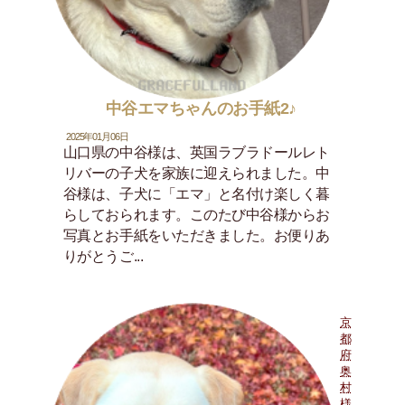
中谷エマちゃんのお手紙2♪
2025年01月06日
山口県の中谷様は、英国ラブラドールレト
リバーの子犬を家族に迎えられました。中
谷様は、子犬に「エマ」と名付け楽しく暮
らしておられます。このたび中谷様からお
写真とお手紙をいただきました。お便りあ
りがとうご...
京
都
府
奥
村
様