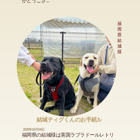
がとうござ...
福
岡
県
結
城
様
結城ティグくんのお手紙3♪
2025年04月04日
福岡県の結城様は英国ラブラドールレトリ