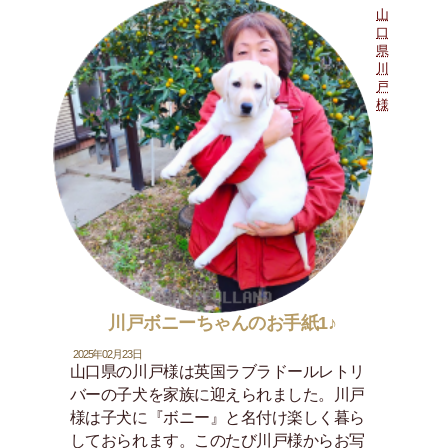
山
口
県
川
戸
様
川戸ボニーちゃんのお手紙1♪
2025年02月23日
山口県の川戸様は英国ラブラドールレトリ
バーの子犬を家族に迎えられました。川戸
様は子犬に『ボニー』と名付け楽しく暮ら
しておられます。このたび川戸様からお写