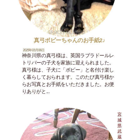
真弓ボビーちゃんのお手紙2♪
2025年03月06日
神奈川県の真弓様は、英国ラブラドールレ
トリバーの子犬を家族に迎えられました。
真弓様は、子犬に「ボビー」と名付け楽し
く暮らしておられます。このたび真弓様か
らお写真とお手紙をいただきました。お便
りありがと...
宮
城
県
武
蔵