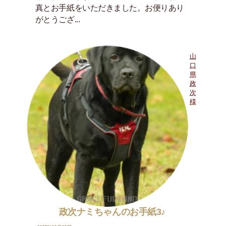
真とお手紙をいただきました。お便りあり
がとうござ...
山
口
県
政
次
様
政次ナミちゃんのお手紙3♪