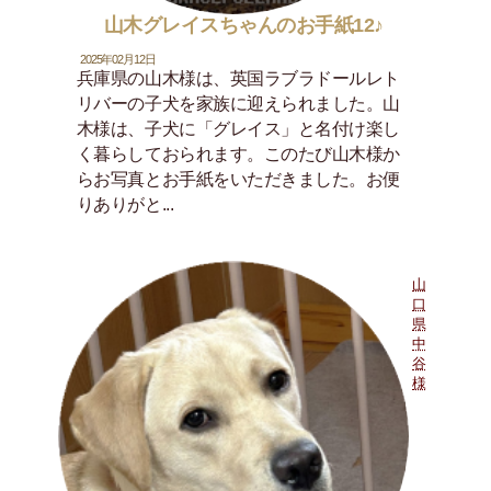
山木グレイスちゃんのお手紙12♪
2025年02月12日
兵庫県の山木様は、英国ラブラドールレト
リバーの子犬を家族に迎えられました。山
木様は、子犬に「グレイス」と名付け楽し
く暮らしておられます。このたび山木様か
らお写真とお手紙をいただきました。お便
りありがと...
山
口
県
中
谷
様