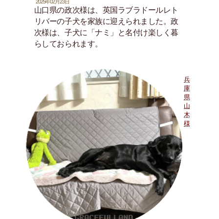
2025年02月23日
山口県の政次様は、英国ラブラドールレト
リバーの子犬を家族に迎えられました。政
次様は、子犬に「ナミ」と名付け楽しく暮
らしておられます。
兵
庫
県
山
木
様