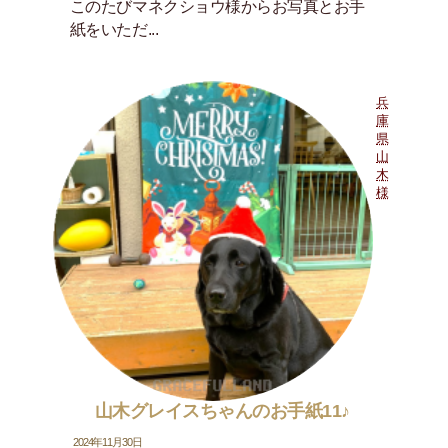
このたびマネクショウ様からお写真とお手
紙をいただ...
兵
庫
県
山
木
様
山木グレイスちゃんのお手紙11♪
2024年11月30日