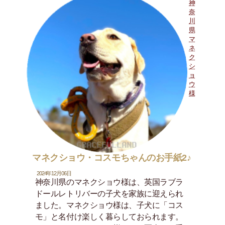
神
奈
川
県
マ
ネ
ク
シ
ョ
ウ
様
マネクショウ・コスモちゃんのお手紙2♪
2024年12月06日
神奈川県のマネクショウ様は、英国ラブラ
ドールレトリバーの子犬を家族に迎えられ
ました。マネクショウ様は、子犬に「コス
モ」と名付け楽しく暮らしておられます。