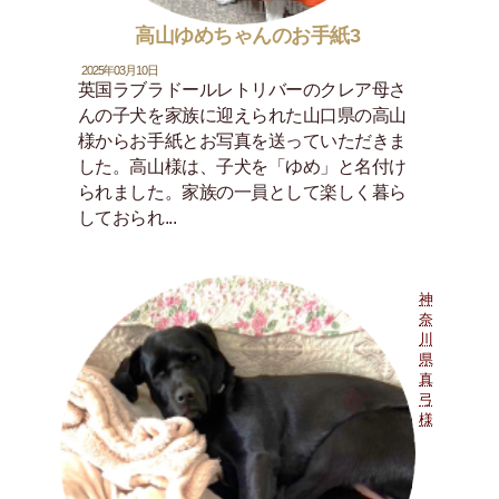
高山ゆめちゃんのお手紙3
2025年03月10日
英国ラブラドールレトリバーのクレア母さ
んの子犬を家族に迎えられた山口県の高山
様からお手紙とお写真を送っていただきま
した。高山様は、子犬を「ゆめ」と名付け
られました。家族の一員として楽しく暮ら
しておられ...
神
奈
川
県
真
弓
様