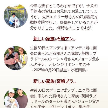
今年も残すところわずかですが、子犬の
予約者の皆様はお元気でお過ごしでしょ
うか。 先日エミリー母さんの妊娠鑑定を
動物病院で行い、妊娠をしていることが
分かりました。 何時ものことですが..
新しい家族♪石橋アン..
生後30日のアンディ君♪ アンディ君に面
会に来られた石橋さんご家族♪ 英国ラブ
ラドールのターシャ母さん×ジョージ父さ
んの子犬、オレンジリボン・男の子
（2025年9月20日誕生）が福岡県..
新しい家族♪宮崎ブラ..
生後30日のブラニク君♪ ブラニク君に面
会に来られた宮崎さんご家族♪ 英国ラブ
ラドールのターシャ母さん×ジョージ父さ
んの子犬、グリーンリボン・男の子