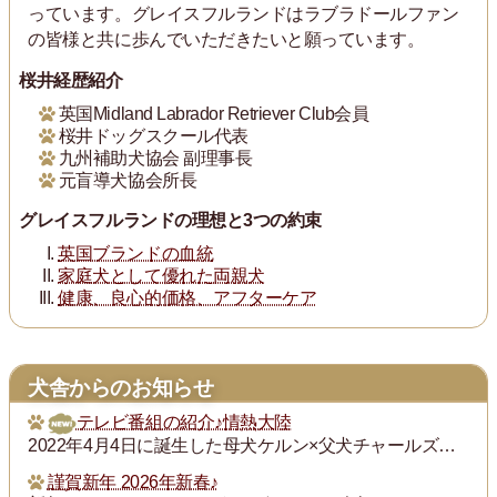
っています。グレイスフルランドはラブラドールファン
の皆様と共に歩んでいただきたいと願っています。
桜井経歴紹介
英国Midland Labrador Retriever Club会員
桜井ドッグスクール代表
九州補助犬協会 副理事長
元盲導犬協会所長
グレイスフルランドの理想と3つの約束
英国ブランドの血統
家庭犬として優れた両親犬
健康、良心的価格、アフターケア
犬舎からのお知らせ
テレビ番組の紹介♪情熱大陸
2022年4月4日に誕生した母犬ケルン×父犬チャールズの子犬チャンプ君の飼い主の次田さんが「情熱大陸」という番組で紹介されます。グレイスフルランドの子犬の飼い主...
謹賀新年 2026年新春♪