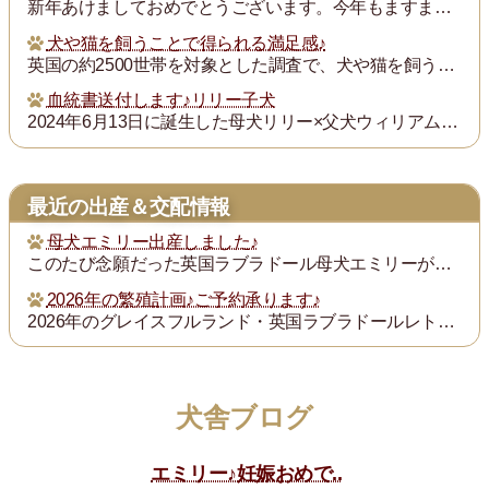
新年あけましておめでとうございます。今年もますます御健勝のこととお慶び申し上げます。また昨年は格別のご厚誼にあずかり、厚く御礼申し上げます。
犬や猫を飼うことで得られる満足感♪
英国の約2500世帯を対象とした調査で、犬や猫を飼うことで得られる満足度は、年収が7万ポンド（約1300万円）増えるのと同じとされたそうです。犬猫を飼っている人...
血統書送付します♪リリー子犬
2024年6月13日に誕生した母犬リリー×父犬ウィリアム子犬のの血統書を飼い主の皆様にお送りいたします。
最近の出産＆交配情報
母犬エミリー出産しました♪
このたび念願だった英国ラブラドール母犬エミリーが2025年12月26日に出産しました。母犬エミリー×父犬ウィリアムは両親共に英国血統を受け継ぐ本場英国ラブドール...
2026年の繁殖計画♪ご予約承ります♪
2026年のグレイスフルランド・英国ラブラドールレトリバーの繁殖計画をご紹介いたします。ご希望の子犬を家族としてお引き取りになりたい方は、事前のご予約をお勧めし...
犬舎ブログ
エミリー♪妊娠おめで..