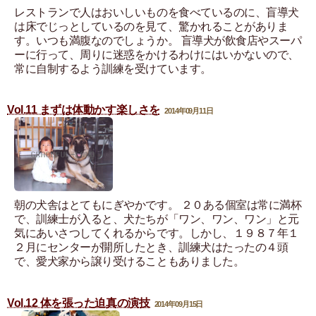
レストランで人はおいしいものを食べているのに、盲導犬
は床でじっとしているのを見て、驚かれることがありま
す。いつも満腹なのでしょうか。 盲導犬が飲食店やスーパ
ーに行って、周りに迷惑をかけるわけにはいかないので、
常に自制するよう訓練を受けています。
Vol.11 まずは体動かす楽しさを
2014年09月11日
朝の犬舎はとてもにぎやかです。 ２０ある個室は常に満杯
で、訓練士が入ると、犬たちが「ワン、ワン、ワン」と元
気にあいさつしてくれるからです。しかし、１９８７年１
２月にセンターが開所したとき、訓練犬はたったの４頭
で、愛犬家から譲り受けることもありました。
Vol.12 体を張った迫真の演技
2014年09月15日