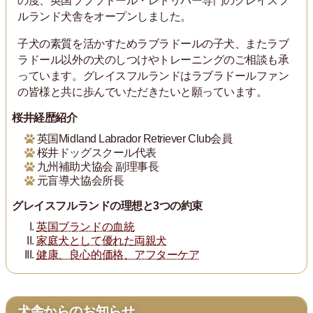
の度、英国ラブラドール・レトリバー専門のグレイスフ
ルランド犬舎をオープンしました。
子犬の素質を活かすためラブラドールの子犬、またラブ
ラドール以外の犬のしつけやトレーニングのご相談も承
っています。グレイスフルランドはラブラドールファン
の皆様と共に歩んでいただきたいと願っています。
桜井経歴紹介
英国Midland Labrador Retriever Club会員
桜井ドッグスクール代表
九州補助犬協会 副理事長
元盲導犬協会所長
グレイスフルランドの理想と3つの約束
英国ブランドの血統
家庭犬として優れた両親犬
健康、良心的価格、アフターケア
犬舎からのお知らせ