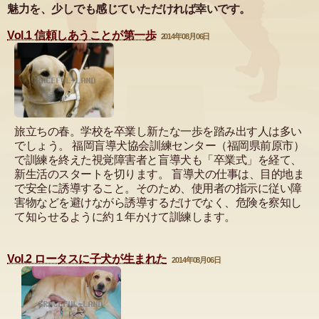
魅力を、少しでも感じていただければ幸いです。
Vol.1 信頼しあうことが第一歩
2014年08月06日
旅立ちの春。学校を卒業し新たな一歩を踏み出す人は多い
でしょう。 福岡盲導犬協会訓練センター（福岡県前原市）
で訓練を終えた視覚障害者と盲導犬も「卒業式」を経て、
新生活のスタートを切ります。 盲導犬の仕事は、目的地ま
で安全に誘導すること。そのため、使用者の指示に従い障
害物などを避けながら誘導するだけでなく、危険を察知し
て知らせるように約１年かけて訓練します。
Vol.2 ロータスに子犬が生まれた
2014年08月06日