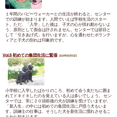
１年間のパピーウォーカーとの生活が終わると、センター
での訓練が始まります。人間でいえば学校生活のスター
ト。ただ、「入学」した後は、子犬の心が揺れ動かないよ
う、原則として面会は許されません。センターでは節目と
して「引きあげ式」を行いますが、心を通わせたボランテ
ィアと子犬の別れは印象的です。
Vol.8 初めての集団生活に緊張
2014年09月01日
小学校に入学したばかりのころ、初めて会う友だちに囲ま
れてドキドキしたのを覚えている人は多いでしょう。 セン
ターでは、常に２０頭前後の犬が訓練を受けていますが、
「新入生」の中には初めての集団生活に戸惑う犬もいま
す。訓練士の仕事は、そうした犬を新生活に慣れさせるこ
とから始まります。