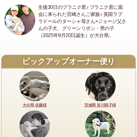
生後30日のブラニク君♪ ブラニク君に面
会に来られた宮崎さんご家族♪ 英国ラブ
ラドールのターシャ母さん×ジョージ父さ
んの子犬、グリーンリボン・男の子
（2025年9月20日誕生）が大分県..
ピックアップオーナー便り
大分県 佐藤様
茨城県 皆川順子様