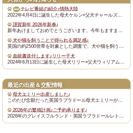
テレビ番組の紹介♪情熱大陸
2022年4月4日に誕生した母犬ケルン×父犬チャールズの子犬チャンプ君の飼い主の次田さんが「情熱大陸」という番組で紹介されます。グレイスフルランドの子犬の飼い主...
謹賀新年 2026年新春♪
新年あけましておめでとうございます。今年もますます御健勝のこととお慶び申し上げます。また昨年は格別のご厚誼にあずかり、厚く御礼申し上げます。
犬や猫を飼うことで得られる満足感♪
英国の約2500世帯を対象とした調査で、犬や猫を飼うことで得られる満足度は、年収が7万ポンド（約1300万円）増えるのと同じとされたそうです。犬猫を飼っている人...
血統書送付します♪リリー子犬
2024年6月13日に誕生した母犬リリー×父犬ウィリアム子犬のの血統書を飼い主の皆様にお送りいたします。
最近の出産＆交配情報
母犬エミリー出産しました♪
このたび念願だった英国ラブラドール母犬エミリーが2025年12月26日に出産しました。母犬エミリー×父犬ウィリアムは両親共に英国血統を受け継ぐ本場英国ラブドール...
2026年の繁殖計画♪ご予約承ります♪
2026年のグレイスフルランド・英国ラブラドールレトリバーの繁殖計画をご紹介いたします。ご希望の子犬を家族としてお引き取りになりたい方は、事前のご予約をお勧めし...