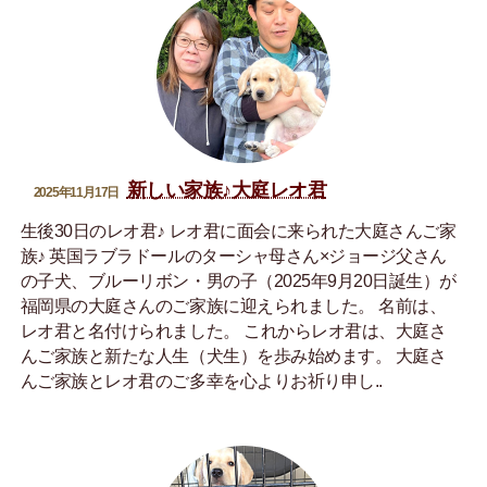
新しい家族♪大庭レオ君
2025年11月17日
生後30日のレオ君♪ レオ君に面会に来られた大庭さんご家
族♪ 英国ラブラドールのターシャ母さん×ジョージ父さん
の子犬、ブルーリボン・男の子（2025年9月20日誕生）が
福岡県の大庭さんのご家族に迎えられました。 名前は、
レオ君と名付けられました。 これからレオ君は、大庭さ
んご家族と新たな人生（犬生）を歩み始めます。 大庭さ
んご家族とレオ君のご多幸を心よりお祈り申し..