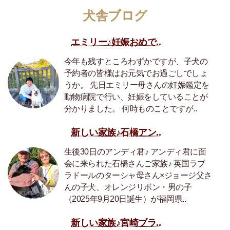
犬舎ブログ
エミリー♪妊娠おめで..
今年も残すところわずかですが、子犬の
予約者の皆様はお元気でお過ごしでしょ
うか。 先日エミリー母さんの妊娠鑑定を
動物病院で行い、妊娠をしていることが
分かりました。 何時ものことですが..
新しい家族♪石橋アン..
生後30日のアンディ君♪ アンディ君に面
会に来られた石橋さんご家族♪ 英国ラブ
ラドールのターシャ母さん×ジョージ父さ
んの子犬、オレンジリボン・男の子
（2025年9月20日誕生）が福岡県..
新しい家族♪宮崎ブラ..